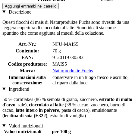
Aggiungi entrambi nel carrello
Descrizione
Questi fiocchi di mais di Naturprodukte Fuchs sono rivestiti da una
leggera copertura di cioccolato al latte. Sono ideali sia come
spuntino che come aggiunta al muesli della colazione.
Art.-Nr.:
NFU-MAIS5
Contenuto:
70 g
EAN:
9120119730283
Codice produttore:
MAIS5
Marca:
Naturprodukte Fuchs
Informazioni sulla
conservare in un luogo fresco e asciutto,
conservazione:
al riparo dalla luce
Ingredienti
50 % cornflakes (86 % semola di grano, zucchero,
estratto di malto
d'orzo
, sale),
cioccolato al latte
(38 % cacao, zucchero, burro di
cacao,
latte intero in polvere
, pasta di cacao), emulsionante
(
lecitina di soia (E322)
, estratto di vaniglia)
Valori nutrizionali
Valori nutrizionali
per 100 g