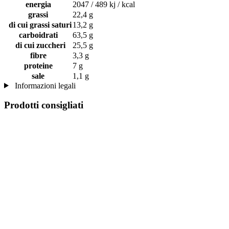
energia
2047 / 489 kj / kcal
grassi
22,4 g
di cui grassi saturi
13,2 g
carboidrati
63,5 g
di cui zuccheri
25,5 g
fibre
3,3 g
proteine
7 g
sale
1,1 g
Informazioni legali
Prodotti consigliati