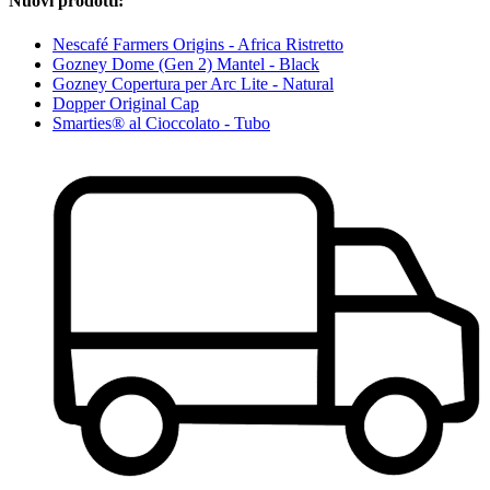
Nuovi prodotti:
Nescafé Farmers Origins - Africa Ristretto
Gozney Dome (Gen 2) Mantel - Black
Gozney Copertura per Arc Lite - Natural
Dopper Original Cap
Smarties® al Cioccolato - Tubo