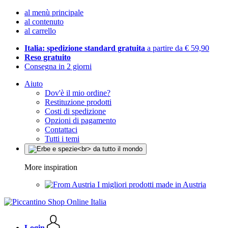
al menù principale
al contenuto
al carrello
Italia: spedizione standard gratuita
a partire da € 59,90
Reso gratuito
Consegna in 2 giorni
Aiuto
Dov'è il mio ordine?
Restituzione prodotti
Costi di spedizione
Opzioni di pagamento
Contattaci
Tutti i temi
More inspiration
I migliori prodotti made in Austria
Login