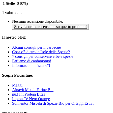
1 Stelle
0
(0%)
1
valutazione
Nessuna recensione disponibile.
Scrivi la prima recensione su questo prodotto!
Il nostro blog:
Alcuni consigli per il barbecue
Cosa c'è dietro le Isole delle Spezie?
7 consigli per conservare erbe e spezie
Parliamo di cardamomo!
Informazioni... "salate"!
Scopri Piccantino:
Maggi
Alnavit Mix di Farine Bio
nu3 Fit Protein Bites
Lipton Tè Nero Orange
Sonnentor Miscela di Spezie Bio per Ortaggi Estivi