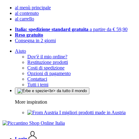
al menù principale
al contenuto
al carrello
Italia: spedizione standard gratuita
a partire da € 59,90
Reso gratuito
Consegna in 2 giorni
Aiuto
Dov'è il mio ordine?
Restituzione prodotti
Costi di spedizione
Opzioni di pagamento
Contattaci
Tutti i temi
More inspiration
I migliori prodotti made in Austria
Login