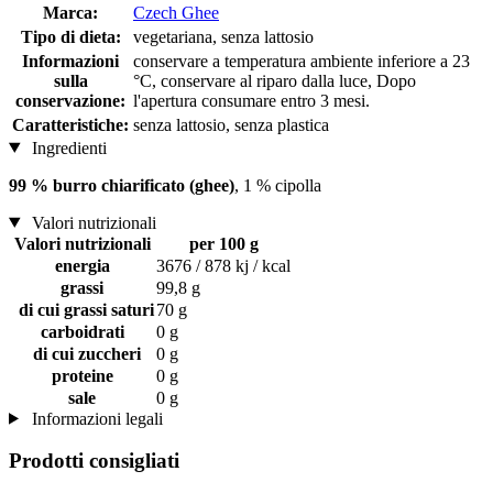
Marca:
Czech Ghee
Tipo di dieta:
vegetariana, senza lattosio
Informazioni
conservare a temperatura ambiente inferiore a 23
sulla
°C, conservare al riparo dalla luce, Dopo
conservazione:
l'apertura consumare entro 3 mesi.
Caratteristiche:
senza lattosio, senza plastica
Ingredienti
99 % burro chiarificato (ghee)
, 1 % cipolla
Valori nutrizionali
Valori nutrizionali
per 100 g
energia
3676 / 878 kj / kcal
grassi
99,8 g
di cui grassi saturi
70 g
carboidrati
0 g
di cui zuccheri
0 g
proteine
0 g
sale
0 g
Informazioni legali
Prodotti consigliati