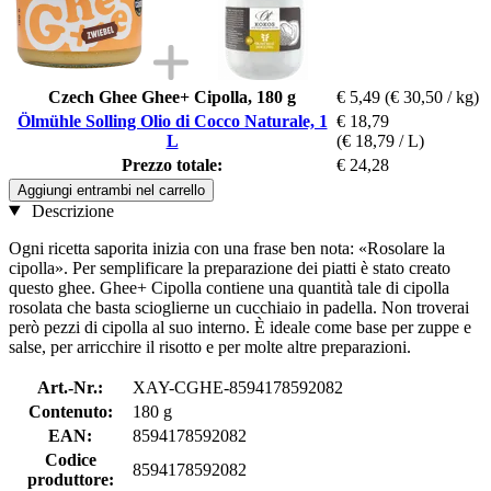
Czech Ghee Ghee+ Cipolla, 180 g
€ 5,49
(€ 30,50 / kg)
Ölmühle Solling Olio di Cocco Naturale, 1
€ 18,79
L
(€ 18,79 / L)
Prezzo totale:
€ 24,28
Aggiungi entrambi nel carrello
Descrizione
Ogni ricetta saporita inizia con una frase ben nota: «Rosolare la
cipolla». Per semplificare la preparazione dei piatti è stato creato
questo ghee. Ghee+ Cipolla contiene una quantità tale di cipolla
rosolata che basta scioglierne un cucchiaio in padella. Non troverai
però pezzi di cipolla al suo interno. È ideale come base per zuppe e
salse, per arricchire il risotto e per molte altre preparazioni.
Art.-Nr.:
XAY-CGHE-8594178592082
Contenuto:
180 g
EAN:
8594178592082
Codice
8594178592082
produttore: