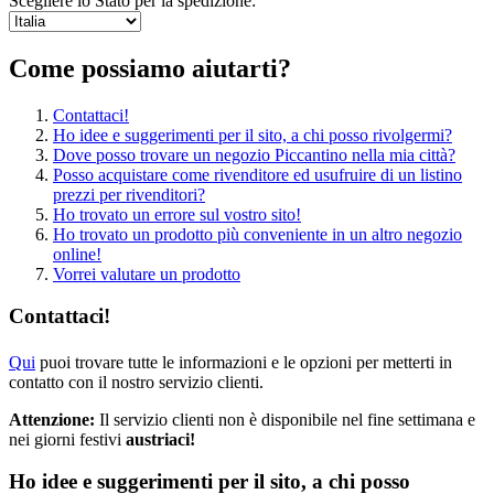
Scegliere lo Stato per la spedizione:
Come possiamo aiutarti?
Contattaci!
Ho idee e suggerimenti per il sito, a chi posso rivolgermi?
Dove posso trovare un negozio Piccantino nella mia città?
Posso acquistare come rivenditore ed usufruire di un listino
prezzi per rivenditori?
Ho trovato un errore sul vostro sito!
Ho trovato un prodotto più conveniente in un altro negozio
online!
Vorrei valutare un prodotto
Contattaci!
Qui
puoi trovare tutte le informazioni e le opzioni per metterti in
contatto con il nostro servizio clienti.
Attenzione:
Il servizio clienti non è disponibile nel fine settimana e
nei giorni festivi
austriaci!
Ho idee e suggerimenti per il sito, a chi posso