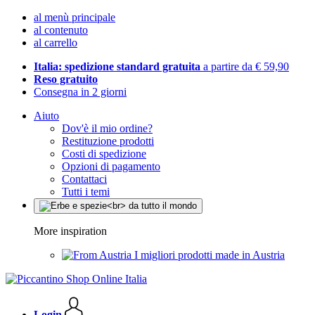
al menù principale
al contenuto
al carrello
Italia: spedizione standard gratuita
a partire da € 59,90
Reso gratuito
Consegna in 2 giorni
Aiuto
Dov'è il mio ordine?
Restituzione prodotti
Costi di spedizione
Opzioni di pagamento
Contattaci
Tutti i temi
More inspiration
I migliori prodotti made in Austria
Login