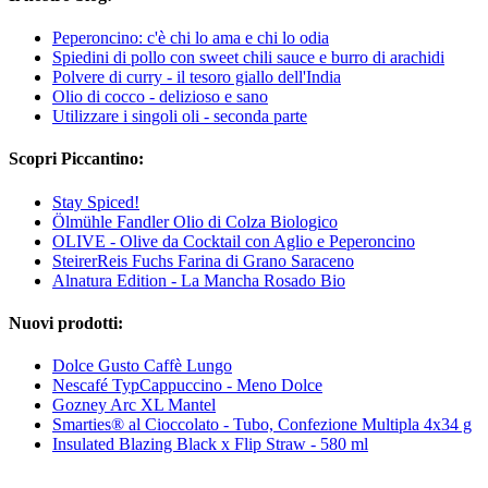
Peperoncino: c'è chi lo ama e chi lo odia
Spiedini di pollo con sweet chili sauce e burro di arachidi
Polvere di curry - il tesoro giallo dell'India
Olio di cocco - delizioso e sano
Utilizzare i singoli oli - seconda parte
Scopri Piccantino:
Stay Spiced!
Ölmühle Fandler Olio di Colza Biologico
OLIVE - Olive da Cocktail con Aglio e Peperoncino
SteirerReis Fuchs Farina di Grano Saraceno
Alnatura Edition - La Mancha Rosado Bio
Nuovi prodotti:
Dolce Gusto Caffè Lungo
Nescafé TypCappuccino - Meno Dolce
Gozney Arc XL Mantel
Smarties® al Cioccolato - Tubo, Confezione Multipla 4x34 g
Insulated Blazing Black x Flip Straw - 580 ml