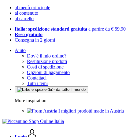
al menù principale
al contenuto
al carrello
Italia: spedizione standard gratuita
a partire da € 59,90
Reso gratuito
Consegna in 2 giorni
Aiuto
Dov'è il mio ordine?
Restituzione prodotti
Costi di spedizione
Opzioni di pagamento
Contattaci
Tutti i temi
More inspiration
I migliori prodotti made in Austria
Login