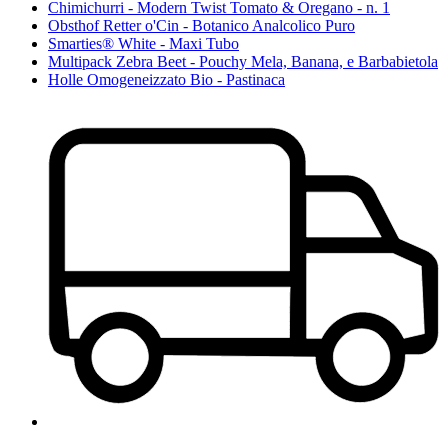
Chimichurri - Modern Twist Tomato & Oregano - n. 1
Obsthof Retter o'Cin - Botanico Analcolico Puro
Smarties® White - Maxi Tubo
Multipack Zebra Beet - Pouchy Mela, Banana, e Barbabietola
Holle Omogeneizzato Bio - Pastinaca