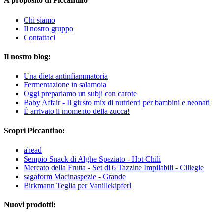
A proposito di Piccantino
Chi siamo
Il nostro gruppo
Contattaci
Il nostro blog:
Una dieta antinfiammatoria
Fermentazione in salamoia
Oggi prepariamo un subji con carote
Baby Affair - Il giusto mix di nutrienti per bambini e neonati
È arrivato il momento della zucca!
Scopri Piccantino:
ahead
Sempio Snack di Alghe Speziato - Hot Chili
Mercato della Frutta - Set di 6 Tazzine Impilabili - Ciliegie
sagaform Macinaspezie - Grande
Birkmann Teglia per Vanillekipferl
Nuovi prodotti: