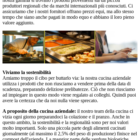
nostra gamma si trovano i prodotti provenienti sia da piccoli
produttori regionali che da marchi internazionali più conosciuti. Ci
assicuriamo che i nostri fornitori offrano prezzi equi, ma allo stesso
tempo che siano anche pagati in modo equo e abbiano il loro pieno
valore aggiunto.
Viviamo la sostenibilità
Amiamo troppo il cibo per buttarlo via: la nostra cucina aziendale
utilizza i prodotti che non riusciamo a vendere prima della data di
scadenza, preparando deliziose prelibatezze. Ciò che non riusciamo
ad impiegare in questo modo viene regalato ai colleghi. Quindi puoi
avere la certezza che da noi nulla viene sprecato.
A proposito della cucina aziendale:
il nostro team della cucina ci
vizia ogni giorno preparandoci la colazione e il pranzo. Anche in
questo ambito, la sostenibilità e la regionalità sono per noi valori
molto importanti. Solo una piccola parte degli alimenti cucinati
giornalmente (al massimo il 2,5% del peso di produzione) finisce nel
compost dell'azienda. La maggior parte delle verdure biologiche