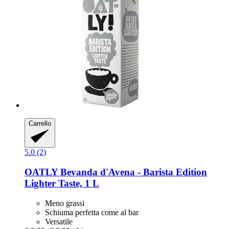
Carrello
5.0 (2)
OATLY
Bevanda d'Avena -​ Barista Edition
Lighter Taste, 1 L
Meno grassi
Schiuma perfetta come al bar
Versatile