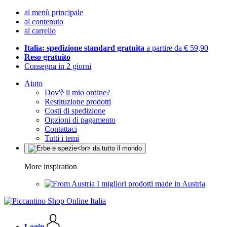
al menù principale
al contenuto
al carrello
Italia: spedizione standard gratuita
a partire da € 59,90
Reso gratuito
Consegna in 2 giorni
Aiuto
Dov'è il mio ordine?
Restituzione prodotti
Costi di spedizione
Opzioni di pagamento
Contattaci
Tutti i temi
More inspiration
I migliori prodotti made in Austria
Login