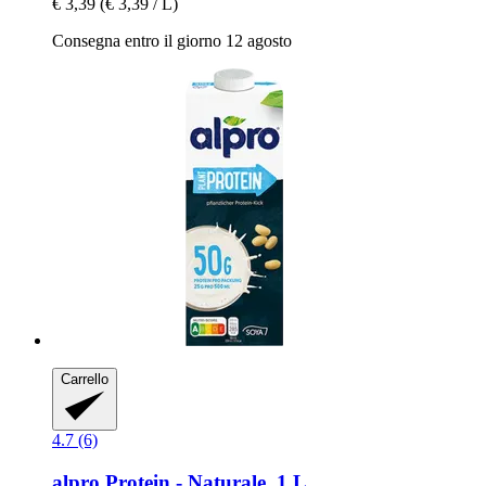
€ 3,39
(€ 3,39 / L)
Consegna entro il giorno 12 agosto
Carrello
4.7 (6)
alpro
Protein -​ Naturale, 1 L