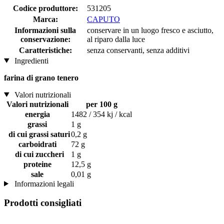
Codice produttore:
531205
Marca:
CAPUTO
Informazioni sulla
conservare in un luogo fresco e asciutto,
conservazione:
al riparo dalla luce
Caratteristiche:
senza conservanti, senza additivi
Ingredienti
farina di grano tenero
Valori nutrizionali
Valori nutrizionali
per 100 g
energia
1482 / 354 kj / kcal
grassi
1 g
di cui grassi saturi
0,2 g
carboidrati
72 g
di cui zuccheri
1 g
proteine
12,5 g
sale
0,01 g
Informazioni legali
Prodotti consigliati