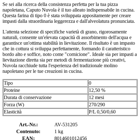
Se sei alla ricerca della consistenza perfetta per la tua pizza
napoletana, Caputo Nuvola è il tuo alleato indispensabile in cucina.
Questa farina di tipo 0 è stata sviluppata appositamente per creare
impasti dalla straordinaria leggerezza e dall'alveolatura pronunciata.
L'attenta selezione di specifiche varietà di grano, rigorosamente
naturali, consente un'elevata capacità di assorbimento dell'acqua e
garantisce un'ottima stabilità in lievitazione. Il risultato è un impasto
che in cottura si sviluppa perfettamente, formando il caratteristico
bordo alto e soffice, noto come "cornicione". Ideale sia per impasti a
lievitazione diretta sia per metodi di fermentazione più creativi,
Nuvola racchiude tutta l'esperienza del tradizionale molino
napoletano per le tue creazioni in cucina.
Tipo
0
Proteine
12,50 %
Durata di conservazione
12 mesi
Forza (W)
270/290
Elasticità
P/L 0,50/0,60
Art.-Nr.:
AV-531205
Contenuto:
1 kg
EAN:
8014601012456