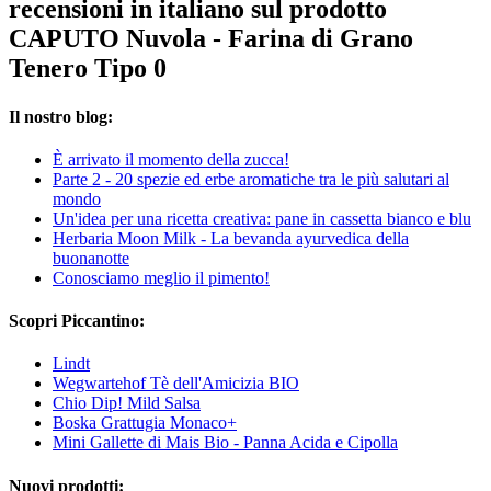
recensioni in italiano sul prodotto
CAPUTO Nuvola - Farina di Grano
Tenero Tipo 0
Il nostro blog:
È arrivato il momento della zucca!
Parte 2 - 20 spezie ed erbe aromatiche tra le più salutari al
mondo
Un'idea per una ricetta creativa: pane in cassetta bianco e blu
Herbaria Moon Milk - La bevanda ayurvedica della
buonanotte
Conosciamo meglio il pimento!
Scopri Piccantino:
Lindt
Wegwartehof Tè dell'Amicizia BIO
Chio Dip! Mild Salsa
Boska Grattugia Monaco+
Mini Gallette di Mais Bio - Panna Acida e Cipolla
Nuovi prodotti: