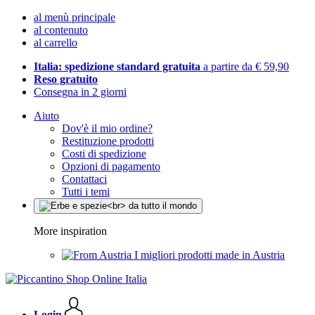
al menù principale
al contenuto
al carrello
Italia: spedizione standard gratuita
a partire da € 59,90
Reso gratuito
Consegna in 2 giorni
Aiuto
Dov'è il mio ordine?
Restituzione prodotti
Costi di spedizione
Opzioni di pagamento
Contattaci
Tutti i temi
More inspiration
I migliori prodotti made in Austria
Login