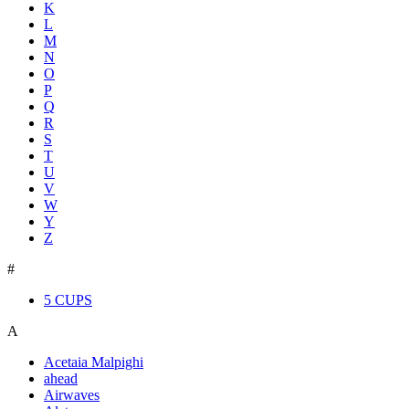
K
L
M
N
O
P
Q
R
S
T
U
V
W
Y
Z
#
5 CUPS
A
Acetaia Malpighi
ahead
Airwaves