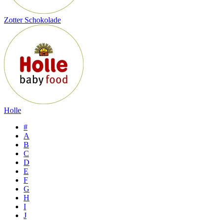
Zotter Schokolade
Holle
#
A
B
C
D
E
F
G
H
I
J