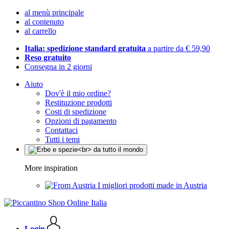
al menù principale
al contenuto
al carrello
Italia: spedizione standard gratuita
a partire da € 59,90
Reso gratuito
Consegna in 2 giorni
Aiuto
Dov'è il mio ordine?
Restituzione prodotti
Costi di spedizione
Opzioni di pagamento
Contattaci
Tutti i temi
More inspiration
I migliori prodotti made in Austria
Login