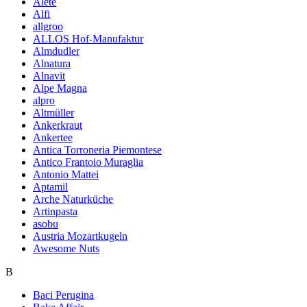
Alete
Alfi
allgroo
ALLOS Hof-Manufaktur
Almdudler
Alnatura
Alnavit
Alpe Magna
alpro
Altmüller
Ankerkraut
Ankertee
Antica Torroneria Piemontese
Antico Frantoio Muraglia
Antonio Mattei
Aptamil
Arche Naturküche
Artinpasta
asobu
Austria Mozartkugeln
Awesome Nuts
B
Baci Perugina