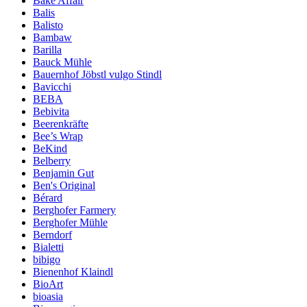
Bake Affair
Balis
Balisto
Bambaw
Barilla
Bauck Mühle
Bauernhof Jöbstl vulgo Stindl
Bavicchi
BEBA
Bebivita
Beerenkräfte
Bee’s Wrap
BeKind
Belberry
Benjamin Gut
Ben's Original
Bérard
Berghofer Farmery
Berghofer Mühle
Berndorf
Bialetti
bibigo
Bienenhof Klaindl
BioArt
bioasia