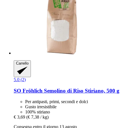
Carrello
5.0 (2)
SO Fröhlich
Semolino di Riso Stiriano, 500 g
Per antipasti, primi, secondi e dolci
Gusto irresistibile
100% stiriano
€ 3,69
(€ 7,38 / kg)
Consegna entro il giorno 13 agosto