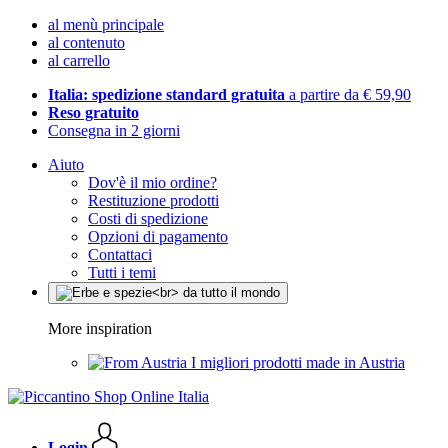
al menù principale
al contenuto
al carrello
Italia: spedizione standard gratuita
a partire da € 59,90
Reso gratuito
Consegna in 2 giorni
Aiuto
Dov'è il mio ordine?
Restituzione prodotti
Costi di spedizione
Opzioni di pagamento
Contattaci
Tutti i temi
More inspiration
I migliori prodotti made in Austria
Login