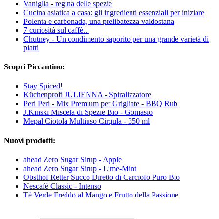
Vaniglia - regina delle spezie
Cucina asiatica a casa: gli ingredienti essenziali per iniziare
Polenta e carbonada, una prelibatezza valdostana
7 curiosità sul caffè...
Chutney - Un condimento saporito per una grande varietà di
piatti
Scopri Piccantino:
Stay Spiced!
Küchenprofi JULIENNA - Spiralizzatore
Peri Peri - Mix Premium per Grigliate - BBQ Rub
J.Kinski Miscela di Spezie Bio - Gomasio
Mepal Ciotola Multiuso Cirqula - 350 ml
Nuovi prodotti:
ahead Zero Sugar Sirup - Apple
ahead Zero Sugar Sirup - Lime-Mint
Obsthof Retter Succo Diretto di Carciofo Puro Bio
Nescafé Classic - Intenso
Tè Verde Freddo al Mango e Frutto della Passione