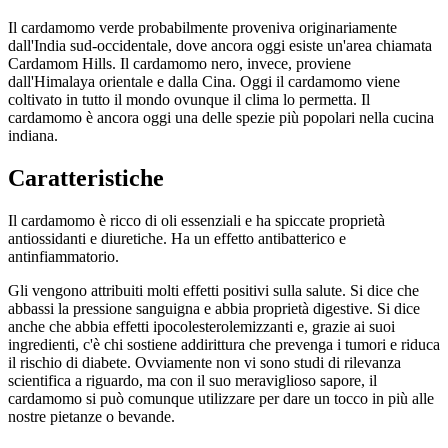
Il cardamomo verde probabilmente proveniva originariamente
dall'India sud-occidentale, dove ancora oggi esiste un'area chiamata
Cardamom Hills. Il cardamomo nero, invece, proviene
dall'Himalaya orientale e dalla Cina. Oggi il cardamomo viene
coltivato in tutto il mondo ovunque il clima lo permetta. Il
cardamomo è ancora oggi una delle spezie più popolari nella cucina
indiana.
Caratteristiche
Il cardamomo è ricco di oli essenziali e ha spiccate proprietà
antiossidanti e diuretiche. Ha un effetto antibatterico e
antinfiammatorio.
Gli vengono attribuiti molti effetti positivi sulla salute. Si dice che
abbassi la pressione sanguigna e abbia proprietà digestive. Si dice
anche che abbia effetti ipocolesterolemizzanti e, grazie ai suoi
ingredienti, c'è chi sostiene addirittura che prevenga i tumori e riduca
il rischio di diabete. Ovviamente non vi sono studi di rilevanza
scientifica a riguardo, ma con il suo meraviglioso sapore, il
cardamomo si può comunque utilizzare per dare un tocco in più alle
nostre pietanze o bevande.