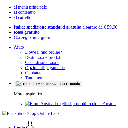
al menù principale
al contenuto
al carrello
Italia: spedizione standard gratuita
a partire da € 59,90
Reso gratuito
Consegna in 2 giorni
Aiuto
Dov'è il mio ordine?
Restituzione prodotti
Costi di spedizione
Opzioni di pagamento
Contattaci
Tutti i temi
More inspiration
I migliori prodotti made in Austria
Login