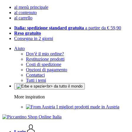
al menù principale
al contenuto
al carrello
Italia: spedizione standard gratuita
a partire da € 59,90
Reso gratuito
Consegna in 2 giorni
Aiuto
Dov'è il mio ordine?
Restituzione prodotti
Costi di spedizione
Opzioni di pagamento
Contattaci
Tutti i temi
More inspiration
I migliori prodotti made in Austria
Login