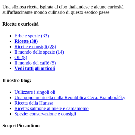
Una sfiziosa ricetta ispirata al cibo thailandese e alcune curiosità
sull'affascinante mondo culinario di questo esotico paese.
Ricette e curiosità
Erbe e spezie
(33)
Ricette
(30)
Ricette e consigli
(28)
Il mondo delle spezie
(14)
Oli
(8)
Il mondo del caffè
(5)
Vedi tutti gli articoli
Il nostro blog:
Utilizzare i singoli oli
Una popolare ricetta dalla Repubblica Ceca: Bramboráčky
Ricetta della Harissa
Ricetta: salmone al miele e cardamomo
Spezie: conservazione e consigli
Scopri Piccantino: