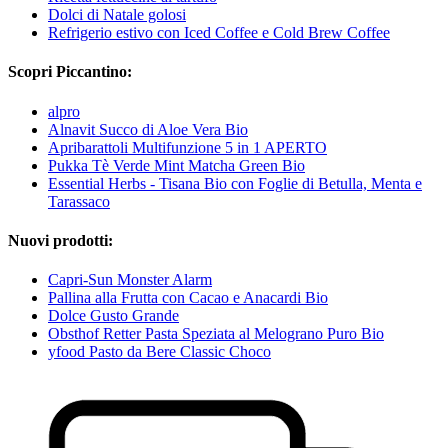
Dolci di Natale golosi
Refrigerio estivo con Iced Coffee e Cold Brew Coffee
Scopri Piccantino:
alpro
Alnavit Succo di Aloe Vera Bio
Apribarattoli Multifunzione 5 in 1 APERTO
Pukka Tè Verde Mint Matcha Green Bio
Essential Herbs - Tisana Bio con Foglie di Betulla, Menta e
Tarassaco
Nuovi prodotti:
Capri-Sun Monster Alarm
Pallina alla Frutta con Cacao e Anacardi Bio
Dolce Gusto Grande
Obsthof Retter Pasta Speziata al Melograno Puro Bio
yfood Pasto da Bere Classic Choco