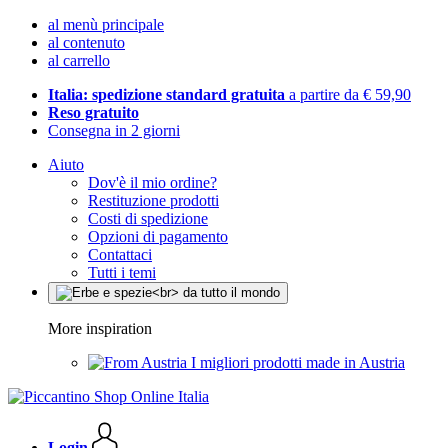
al menù principale
al contenuto
al carrello
Italia: spedizione standard gratuita
a partire da € 59,90
Reso gratuito
Consegna in 2 giorni
Aiuto
Dov'è il mio ordine?
Restituzione prodotti
Costi di spedizione
Opzioni di pagamento
Contattaci
Tutti i temi
More inspiration
I migliori prodotti made in Austria
Login