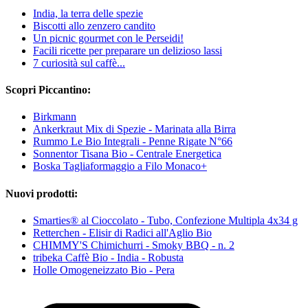
India, la terra delle spezie
Biscotti allo zenzero candito
Un picnic gourmet con le Perseidi!
Facili ricette per preparare un delizioso lassi
7 curiosità sul caffè...
Scopri Piccantino:
Birkmann
Ankerkraut Mix di Spezie - Marinata alla Birra
Rummo Le Bio Integrali - Penne Rigate N°66
Sonnentor Tisana Bio - Centrale Energetica
Boska Tagliaformaggio a Filo Monaco+
Nuovi prodotti:
Smarties® al Cioccolato - Tubo, Confezione Multipla 4x34 g
Retterchen - Elisir di Radici all'Aglio Bio
CHIMMY'S Chimichurri - Smoky BBQ - n. 2
tribeka Caffè Bio - India - Robusta
Holle Omogeneizzato Bio - Pera