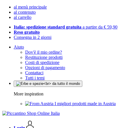
al menù principale
al contenuto
al carrello
Italia: spedizione standard gratuita
a partire da € 59,90
Reso gratuito
Consegna in 2 giorni
Aiuto
Dov'è il mio ordine?
Restituzione prodotti
Costi di spedizione
Opzioni di pagamento
Contattaci
Tutti i temi
More inspiration
I migliori prodotti made in Austria
Login