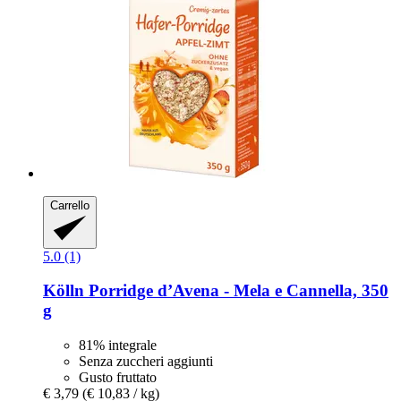
Carrello
5.0 (1)
Kölln
Porridge d’Avena -​ Mela e Cannella, 350
g
81% integrale
Senza zuccheri aggiunti
Gusto fruttato
€ 3,79
(€ 10,83 / kg)