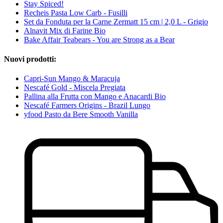
Stay Spiced!
Recheis Pasta Low Carb - Fusilli
Set da Fonduta per la Carne Zermatt 15 cm | 2,0 L - Grigio
Alnavit Mix di Farine Bio
Bake Affair Teabears - You are Strong as a Bear
Nuovi prodotti:
Capri-Sun Mango & Maracuja
Nescafé Gold - Miscela Pregiata
Pallina alla Frutta con Mango e Anacardi Bio
Nescafé Farmers Origins - Brazil Lungo
yfood Pasto da Bere Smooth Vanilla