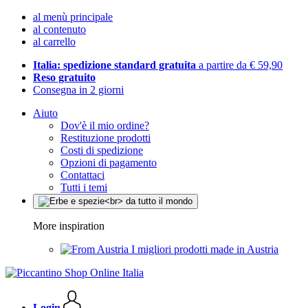
al menù principale
al contenuto
al carrello
Italia: spedizione standard gratuita
a partire da € 59,90
Reso gratuito
Consegna in 2 giorni
Aiuto
Dov'è il mio ordine?
Restituzione prodotti
Costi di spedizione
Opzioni di pagamento
Contattaci
Tutti i temi
More inspiration
I migliori prodotti made in Austria
Login