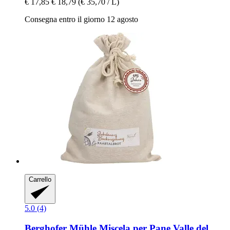
€ 17,85
€ 18,79
(€ 35,70 / L)
Consegna entro il giorno 12 agosto
Carrello
5.0 (4)
Berghofer Mühle
Miscela per Pane Valle del