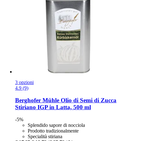
3 opzioni
4.9 (9)
Berghofer Mühle
Olio di Semi di Zucca
Stiriano IGP in Latta, 500 ml
-5%
Splendido sapore di nocciola
Prodotto tradizionalmente
Specialità stiriana