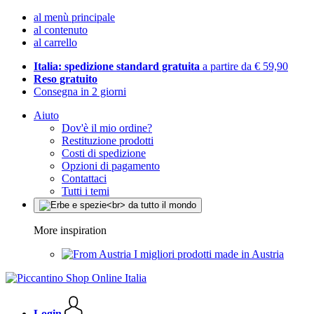
al menù principale
al contenuto
al carrello
Italia: spedizione standard gratuita
a partire da € 59,90
Reso gratuito
Consegna in 2 giorni
Aiuto
Dov'è il mio ordine?
Restituzione prodotti
Costi di spedizione
Opzioni di pagamento
Contattaci
Tutti i temi
More inspiration
I migliori prodotti made in Austria
Login