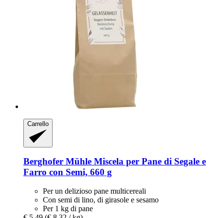
Carrello
Berghofer Mühle
Miscela per Pane di Segale e
Farro con Semi, 660 g
Per un delizioso pane multicereali
Con semi di lino, di girasole e sesamo
Per 1 kg di pane
€ 5,49
(€ 8,32 / kg)