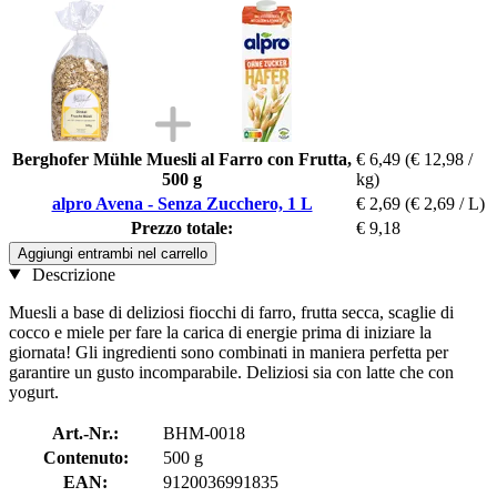
Berghofer Mühle Muesli al Farro con Frutta,
€ 6,49
(€ 12,98 /
500 g
kg)
alpro Avena - Senza Zucchero, 1 L
€ 2,69
(€ 2,69 / L)
Prezzo totale:
€ 9,18
Aggiungi entrambi nel carrello
Descrizione
Muesli a base di deliziosi fiocchi di farro, frutta secca, scaglie di
cocco e miele per fare la carica di energie prima di iniziare la
giornata! Gli ingredienti sono combinati in maniera perfetta per
garantire un gusto incomparabile. Deliziosi sia con latte che con
yogurt.
Art.-Nr.:
BHM-0018
Contenuto:
500 g
EAN:
9120036991835