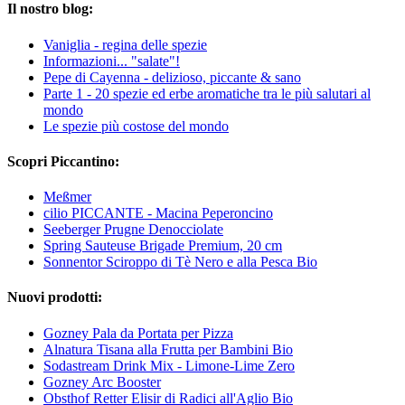
Il nostro blog:
Vaniglia - regina delle spezie
Informazioni... "salate"!
Pepe di Cayenna - delizioso, piccante & sano
Parte 1 - 20 spezie ed erbe aromatiche tra le più salutari al
mondo
Le spezie più costose del mondo
Scopri Piccantino:
Meßmer
cilio PICCANTE - Macina Peperoncino
Seeberger Prugne Denocciolate
Spring Sauteuse Brigade Premium, 20 cm
Sonnentor Sciroppo di Tè Nero e alla Pesca Bio
Nuovi prodotti:
Gozney Pala da Portata per Pizza
Alnatura Tisana alla Frutta per Bambini Bio
Sodastream Drink Mix - Limone-Lime Zero
Gozney Arc Booster
Obsthof Retter Elisir di Radici all'Aglio Bio