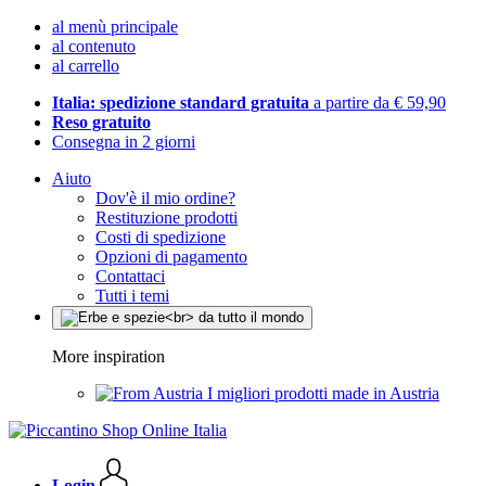
al menù principale
al contenuto
al carrello
Italia: spedizione standard gratuita
a partire da € 59,90
Reso gratuito
Consegna in 2 giorni
Aiuto
Dov'è il mio ordine?
Restituzione prodotti
Costi di spedizione
Opzioni di pagamento
Contattaci
Tutti i temi
More inspiration
I migliori prodotti made in Austria
Login