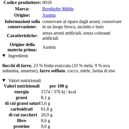
Codice produttore:
0018
Marca:
Berghofer Mühle
Origine:
Austria
Informazioni sulla
conservare al riparo dagli aromi, conservare
conservazione:
in un luogo fresco, asciutto e buio
senza aromi artificiali, senza coloranti
Caratteristiche:
artificiali
Origine della
Austria
materia prima:
Ingredienti
fiocchi di farro
, 23 % frutta essiccata (10 % mela, 9 % uva
sultanina, amarene),
farro soffiato
, cocco, miele, farina di riso
Valori nutrizionali
Valori nutrizionali
per 100 g
energia
1574 / 376 kj / kcal
grassi
8,1 g
di cui grassi saturi
5,6 g
carboidrati
61,8 g
di cui zuccheri
20,9 g
fibre
8,6 g
proteine
9,6 g