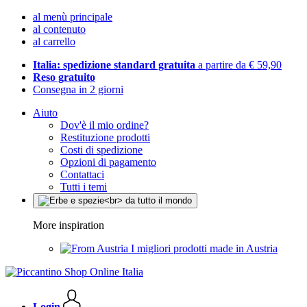
al menù principale
al contenuto
al carrello
Italia: spedizione standard gratuita
a partire da € 59,90
Reso gratuito
Consegna in 2 giorni
Aiuto
Dov'è il mio ordine?
Restituzione prodotti
Costi di spedizione
Opzioni di pagamento
Contattaci
Tutti i temi
More inspiration
I migliori prodotti made in Austria
Login