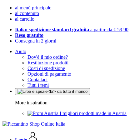
al menù principale
al contenuto
al carrello
Italia: spedizione standard gratuita
a partire da € 59,90
Reso gratuito
Consegna in 2 giorni
Aiuto
Dov'è il mio ordine?
Restituzione prodotti
Costi di spedizione
Opzioni di pagamento
Contattaci
Tutti i temi
More inspiration
I migliori prodotti made in Austria
Login