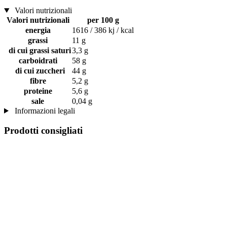
Valori nutrizionali
Valori nutrizionali
per 100 g
energia
1616 / 386 kj / kcal
grassi
11 g
di cui grassi saturi
3,3 g
carboidrati
58 g
di cui zuccheri
44 g
fibre
5,2 g
proteine
5,6 g
sale
0,04 g
Informazioni legali
Prodotti consigliati