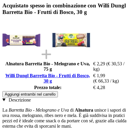
Acquistato spesso in combinazione con Willi Dungl
Barretta Bio - Frutti di Bosco, 30 g
Alnatura Barretta Bio - Melograno e Uva,
€ 2,29
(€ 30,53 /
75 g
kg)
Willi Dungl Barretta Bio - Frutti di Bosco,
€ 1,99
30 g
(€ 66,33 / kg)
Prezzo totale:
€ 4,28
Aggiungi entrambi nel carrello
Descrizione
La
Barretta Bio - Melograno e Uva
di
Alnatura
unisce i sapori di
uva rossa, melograno, ribes nero e mela. È già suddivisa in pratici
pezzi ed è ideale come snack o da portare con sé, grazie alla cialda
esterna che evita di sporcarsi le mani.