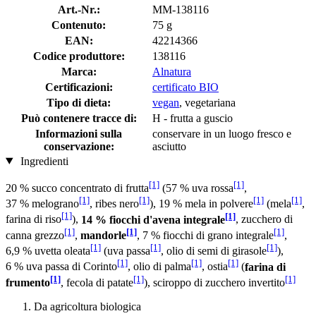
Art.-Nr.:
MM-138116
Contenuto:
75 g
EAN:
42214366
Codice produttore:
138116
Marca:
Alnatura
Certificazioni:
certificato BIO
Tipo di dieta:
vegan
, vegetariana
Può contenere tracce di:
H - frutta a guscio
Informazioni sulla
conservare in un luogo fresco e
conservazione:
asciutto
Ingredienti
[1]
[1]
20 % succo concentrato di frutta
(57 % uva rossa
,
[1]
[1]
[1]
[1]
37 % melograno
, ribes nero
), 19 % mela in polvere
(mela
,
[1]
[1]
farina di riso
),
14 % fiocchi d'avena integrale
, zucchero di
[1]
[1]
[1]
canna grezzo
,
mandorle
, 7 % fiocchi di grano integrale
,
[1]
[1]
[1]
6,9 % uvetta oleata
(uva passa
, olio di semi di girasole
),
[1]
[1]
[1]
6 % uva passa di Corinto
, olio di palma
, ostia
(
farina di
[1]
[1]
[1]
frumento
, fecola di patate
), sciroppo di zucchero invertito
Da agricoltura biologica