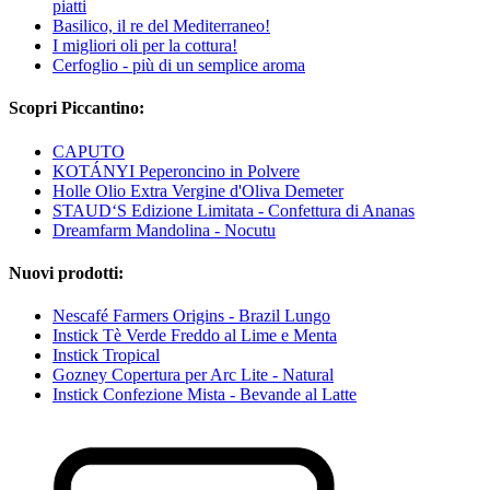
piatti
Basilico, il re del Mediterraneo!
I migliori oli per la cottura!
Cerfoglio - più di un semplice aroma
Scopri Piccantino:
CAPUTO
KOTÁNYI Peperoncino in Polvere
Holle Olio Extra Vergine d'Oliva Demeter
STAUD‘S Edizione Limitata - Confettura di Ananas
Dreamfarm Mandolina - Nocutu
Nuovi prodotti:
Nescafé Farmers Origins - Brazil Lungo
Instick Tè Verde Freddo al Lime e Menta
Instick Tropical
Gozney Copertura per Arc Lite - Natural
Instick Confezione Mista - Bevande al Latte