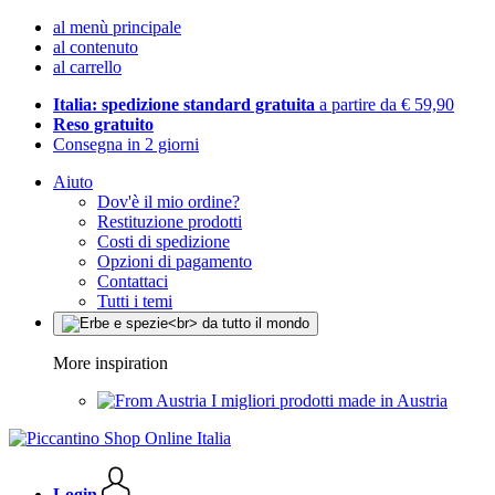
al menù principale
al contenuto
al carrello
Italia: spedizione standard gratuita
a partire da € 59,90
Reso gratuito
Consegna in 2 giorni
Aiuto
Dov'è il mio ordine?
Restituzione prodotti
Costi di spedizione
Opzioni di pagamento
Contattaci
Tutti i temi
More inspiration
I migliori prodotti made in Austria
Login