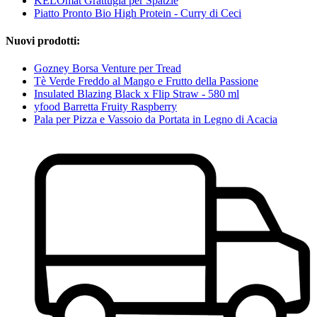
KELOmat Grattugia per Spätzle
Piatto Pronto Bio High Protein - Curry di Ceci
Nuovi prodotti:
Gozney Borsa Venture per Tread
Tè Verde Freddo al Mango e Frutto della Passione
Insulated Blazing Black x Flip Straw - 580 ml
yfood Barretta Fruity Raspberry
Pala per Pizza e Vassoio da Portata in Legno di Acacia