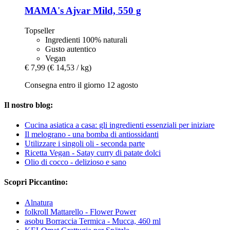
MAMA's
Ajvar Mild, 550 g
Topseller
Ingredienti 100% naturali
Gusto autentico
Vegan
€ 7,99
(€ 14,53 / kg)
Consegna entro il giorno 12 agosto
Il nostro blog:
Cucina asiatica a casa: gli ingredienti essenziali per iniziare
Il melograno - una bomba di antiossidanti
Utilizzare i singoli oli - seconda parte
Ricetta Vegan - Satay curry di patate dolci
Olio di cocco - delizioso e sano
Scopri Piccantino:
Alnatura
folkroll Mattarello - Flower Power
asobu Borraccia Termica - Mucca, 460 ml