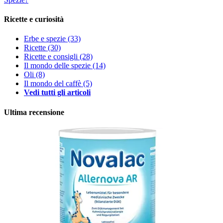
Ricette e curiosità
Erbe e spezie
(33)
Ricette
(30)
Ricette e consigli
(28)
Il mondo delle spezie
(14)
Oli
(8)
Il mondo del caffè
(5)
Vedi tutti gli articoli
Ultima recensione