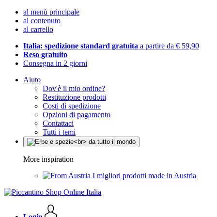
al menù principale
al contenuto
al carrello
Italia: spedizione standard gratuita
a partire da € 59,90
Reso gratuito
Consegna in 2 giorni
Aiuto
Dov'è il mio ordine?
Restituzione prodotti
Costi di spedizione
Opzioni di pagamento
Contattaci
Tutti i temi
More inspiration
I migliori prodotti made in Austria
Login