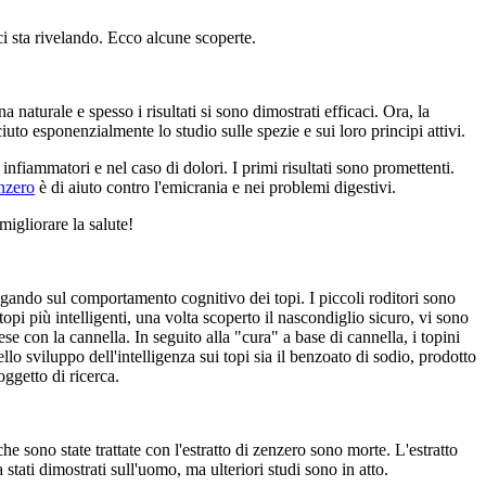
i sta rivelando. Ecco alcune scoperte.
naturale e spesso i risultati si sono dimostrati efficaci. Ora, la
iuto esponenzialmente lo studio sulle spezie e sui loro principi attivi.
nfiammatori e nel caso di dolori. I primi risultati sono promettenti.
nzero
è di aiuto contro l'emicrania e nei problemi digestivi.
migliorare la salute!
dagando sul comportamento cognitivo dei topi. I piccoli roditori sono
opi più intelligenti, una volta scoperto il nascondiglio sicuro, vi sono
 con la cannella. In seguito alla "cura" a base di cannella, i topini
lo sviluppo dell'intelligenza sui topi sia il benzoato di sodio, prodotto
oggetto di ricerca.
e sono state trattate con l'estratto di zenzero sono morte. L'estratto
stati dimostrati sull'uomo, ma ulteriori studi sono in atto.