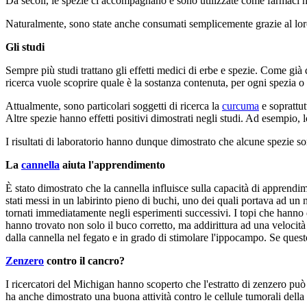
Da secoli, le spezie ci accompagnano e sono utilizzate come farmaci na
Naturalmente, sono state anche consumati semplicemente grazie al loro 
Gli studi
Sempre più studi trattano gli effetti medici di erbe e spezie. Come già 
ricerca vuole scoprire quale è la sostanza contenuta, per ogni spezia o e
Attualmente, sono particolari soggetti di ricerca la
curcuma
e soprattut
Altre spezie hanno effetti positivi dimostrati negli studi. Ad esempio, 
I risultati di laboratorio hanno dunque dimostrato che alcune spezie sono
La
cannella
aiuta l'apprendimento
È stato dimostrato che la cannella influisce sulla capacità di apprendi
stati messi in un labirinto pieno di buchi, uno dei quali portava ad un 
tornati immediatamente negli esperimenti successivi. I topi che hanno d
hanno trovato non solo il buco corretto, ma addirittura ad una velocità 
dalla cannella nel fegato e in grado di stimolare l'ippocampo. Se questo
Zenzero
contro il cancro?
I ricercatori del Michigan hanno scoperto che l'estratto di zenzero può 
ha anche dimostrato una buona attività contro le cellule tumorali della 