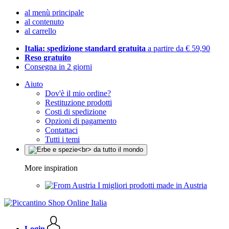
al menù principale
al contenuto
al carrello
Italia: spedizione standard gratuita
a partire da € 59,90
Reso gratuito
Consegna in 2 giorni
Aiuto
Dov'è il mio ordine?
Restituzione prodotti
Costi di spedizione
Opzioni di pagamento
Contattaci
Tutti i temi
More inspiration
I migliori prodotti made in Austria
Login