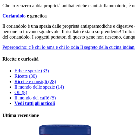
Che lo zenzero abbia proprietà antibatteriche e anti-infiammatorie, è 
Coriandolo
e genetica
Il coriandolo è una spezia dalle proprietà antispasmodiche e digestive
persone lo trovano sgradevole. Il risultato è stato sorprendente! Tutto d
del coriandolo. I soggetti portatori di questo gene non riescono, dunq
Peperoncino: c'è chi lo ama e chi lo odia
Il segreto della cucina indiana
Ricette e curiosità
Erbe e spezie
(33)
Ricette
(30)
Ricette e consigli
(28)
Il mondo delle spezie
(14)
Oli
(8)
Il mondo del caffè
(5)
Vedi tutti gli articoli
Ultima recensione