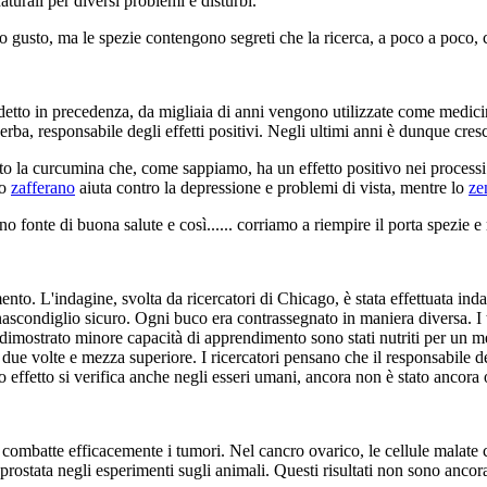
turali per diversi problemi e disturbi.
gusto, ma le spezie contengono segreti che la ricerca, a poco a poco, c
detto in precedenza, da migliaia di anni vengono utilizzate come medicina 
rba, responsabile degli effetti positivi. Negli ultimi anni è dunque cresc
to la curcumina che, come sappiamo, ha un effetto positivo nei processi i
lo
zafferano
aiuta contro la depressione e problemi di vista, mentre lo
ze
 fonte di buona salute e così...... corriamo a riempire il porta spezie e 
mento. L'indagine, svolta da ricercatori di Chicago, è stata effettuata in
nascondiglio sicuro. Ogni buco era contrassegnato in maniera diversa. I t
imostrato minore capacità di apprendimento sono stati nutriti per un mese
due volte e mezza superiore. I ricercatori pensano che il responsabile del
 effetto si verifica anche negli esseri umani, ancora non è stato ancora 
combatte efficacemente i tumori. Nel cancro ovarico, le cellule malate ch
prostata negli esperimenti sugli animali. Questi risultati non sono ancora 