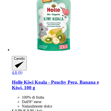
Carrello
4.8 (9)
Holle
Kiwi Koala -​ Pouchy Pera, Banana e
Kiwi, 100 g
100% di frutta
Dall'8° mese
Naturalmente dolce
€ 0,99
(€ 9,90 / kg)