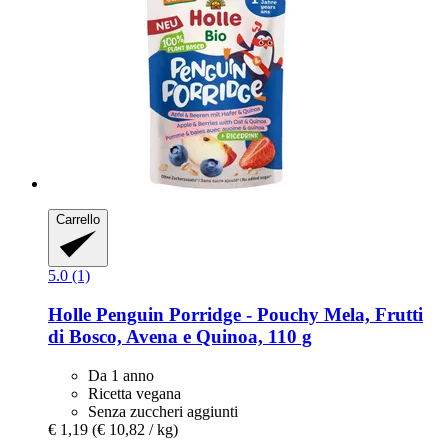
Carrello
5.0 (1)
Holle
Penguin Porridge -​ Pouchy Mela, Frutti
di Bosco, Avena e Quinoa, 110 g
Da 1 anno
Ricetta vegana
Senza zuccheri aggiunti
€ 1,19
(€ 10,82 / kg)