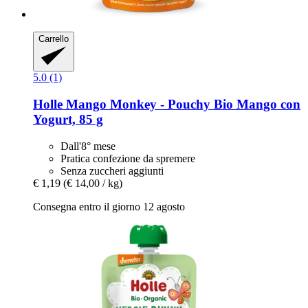
Carrello
5.0 (1)
Holle
Mango Monkey -​ Pouchy Bio Mango con
Yogurt, 85 g
Dall'8° mese
Pratica confezione da spremere
Senza zuccheri aggiunti
€ 1,19
(€ 14,00 / kg)
Consegna entro il giorno 12 agosto