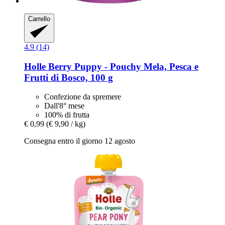
Carrello
4.9 (14)
Holle
Berry Puppy -​ Pouchy Mela, Pesca e
Frutti di Bosco, 100 g
Confezione da spremere
Dall'8° mese
100% di frutta
€ 0,99
(€ 9,90 / kg)
Consegna entro il giorno 12 agosto