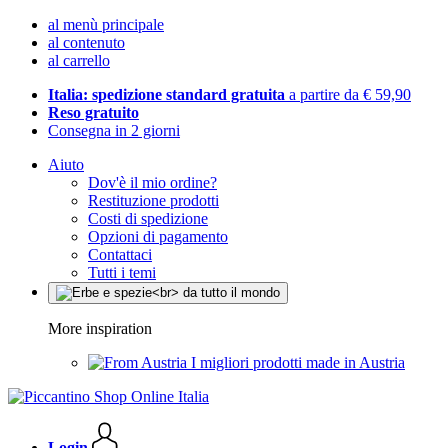
al menù principale
al contenuto
al carrello
Italia: spedizione standard gratuita
a partire da € 59,90
Reso gratuito
Consegna in 2 giorni
Aiuto
Dov'è il mio ordine?
Restituzione prodotti
Costi di spedizione
Opzioni di pagamento
Contattaci
Tutti i temi
More inspiration
I migliori prodotti made in Austria
Login