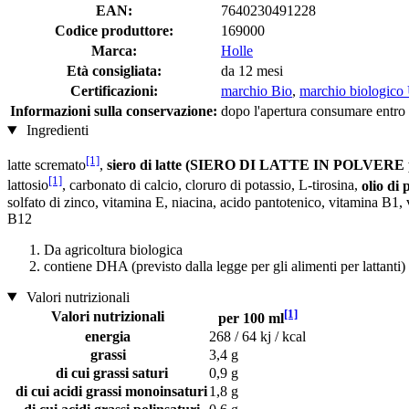
EAN:
7640230491228
Codice produttore:
169000
Marca:
Holle
Età consigliata:
da 12 mesi
Certificazioni:
marchio Bio
,
marchio biologico
Informazioni sulla conservazione:
dopo l'apertura consumare entro 
Ingredienti
[1]
latte scremato
,
siero di latte (SIERO DI LATTE IN POLVERE pa
[1]
lattosio
, carbonato di calcio, cloruro di potassio, L-tirosina,
olio di 
solfato di zinco, vitamina E, niacina, acido pantotenico, vitamina B1, 
B12
Da agricoltura biologica
contiene DHA (previsto dalla legge per gli alimenti per lattanti)
Valori nutrizionali
[1]
Valori nutrizionali
per 100 ml
energia
268 / 64 kj / kcal
grassi
3,4 g
di cui grassi saturi
0,9 g
di cui acidi grassi monoinsaturi
1,8 g