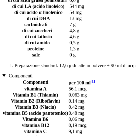
di cui acidi grassi polinsaturi
0,6 g
di cui LA (acido linoleico)
544 mg
di cui acido α-linolenico
54 mg
di cui DHA
13 mg
carboidrati
7 g
di cui zuccheri
4,8 g
di cui lattosio
4,6 g
di cui amido
0,5 g
proteine
1,3 g
sale
0 g
Preparazione standard: 12,6 g di latte in polvere + 90 ml di acq
Componenti
[1]
Componenti
per 100 ml
vitamina A
56,1 mcg
Vitamin B1 (Thiamin)
0,063 mg
Vitamin B2 (Riboflavin)
0,14 mg
Vitamin B3 (Niacin)
0,42 mg
vitamina B5 (acido pantotenico)
0,48 mg
Vitamina B6
0,06 mg
vitamina B12
0,19 mcg
vitamina C
9,1 mg