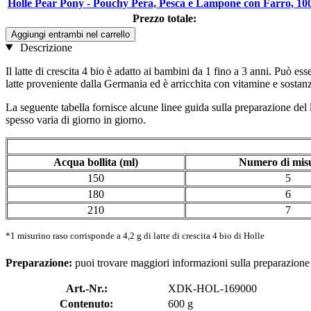
Holle Pear Pony - Pouchy Pera, Pesca e Lampone con Farro, 10
Prezzo totale:
Aggiungi entrambi nel carrello
Descrizione
Il latte di crescita 4 bio è adatto ai bambini da 1 fino a 3 anni. Può es
latte proveniente dalla Germania ed è arricchita con vitamine e sostanze
La seguente tabella fornisce alcune linee guida sulla preparazione del la
spesso varia di giorno in giorno.
Acqua bollita (ml)
Numero di misu
150
5
180
6
210
7
*1 misurino raso corrisponde a 4,2 g di latte di crescita 4 bio di Holle
Preparazione:
puoi trovare maggiori informazioni sulla preparazione e
Art.-Nr.:
XDK-HOL-169000
Contenuto:
600 g