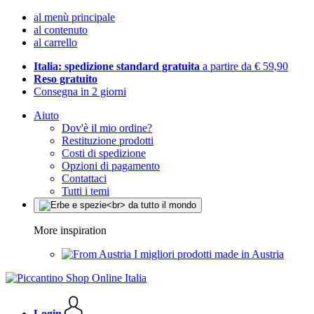
al menù principale
al contenuto
al carrello
Italia: spedizione standard gratuita
a partire da € 59,90
Reso gratuito
Consegna in 2 giorni
Aiuto
Dov'è il mio ordine?
Restituzione prodotti
Costi di spedizione
Opzioni di pagamento
Contattaci
Tutti i temi
More inspiration
I migliori prodotti made in Austria
Login