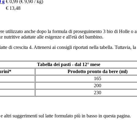
0 g
€ 0,99
(€ 9,90 / kg)
€ 13,48
sere utilizzato anche dopo la formula di proseguimento 3 bio di Holle o al 
 nutritive adattate alle esigenze e all'età del bambino.
tte di crescita 4. Attenersi ai consigli riportati nella tabella. Tuttavia, 
Tabella dei pasti - dal 12° mese
rini*
Prodotto pronto da bere (ml)
165
200
230
 altri suggerimenti sul latte formulato più in basso in questa pagina.