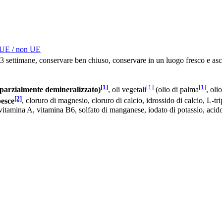
 UE / non UE
3 settimane, conservare ben chiuso, conservare in un luogo fresco e asc
[1]
[1]
[1]
rzialmente demineralizzato)
, oli vegetali
(olio di palma
, oli
[2]
pesce
, cloruro di magnesio, cloruro di calcio, idrossido di calcio, L-tr
vitamina A, vitamina B6, solfato di manganese, iodato di potassio, acido