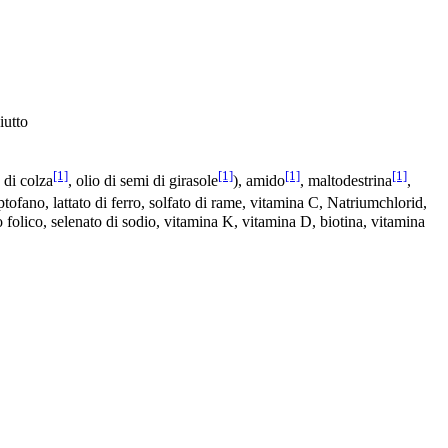
iutto
[1]
[1]
[1]
[1]
o di colza
, olio di semi di girasole
), amido
, maltodestrina
,
iptofano, lattato di ferro, solfato di rame, vitamina C, Natriumchlorid,
 folico, selenato di sodio, vitamina K, vitamina D, biotina, vitamina