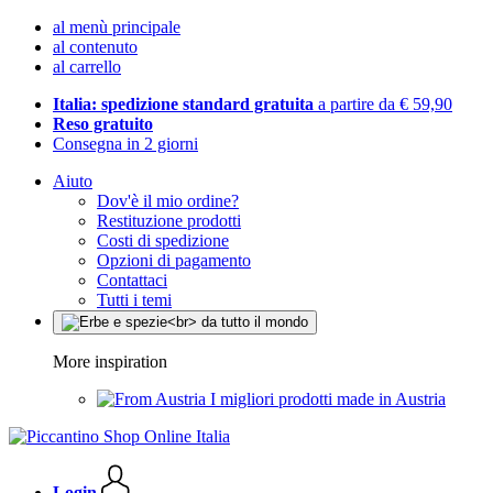
al menù principale
al contenuto
al carrello
Italia: spedizione standard gratuita
a partire da € 59,90
Reso gratuito
Consegna in 2 giorni
Aiuto
Dov'è il mio ordine?
Restituzione prodotti
Costi di spedizione
Opzioni di pagamento
Contattaci
Tutti i temi
More inspiration
I migliori prodotti made in Austria
Login