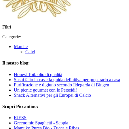
Filtri
Categorie:
Marche
Calvi
Il nostro blog:
Honest Toil: olio di qualità
Sushi fatto in casa: la guida definitiva per prepararlo a casa
Purificazione e digiuno secondo Ildegarda di Bingen
Un picnic gourmet con le Perseidi!
Snack Alternativi per gli Europei di Calcio
Scopri Piccantino:
RIESS
Greenomic Spaghetti - Seppia
Mamuko Purea Bio - Zucca e Ribes