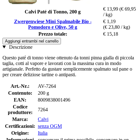
€ 13,99
(€ 69,95
Calvi Paté di Tonno, 200 g
/ kg)
Zwergenwiese Mini Spalmabile Bio -
€ 1,19
Pomodoro e Olive, 50 g
(€ 23,80 / kg)
Prezzo totale:
€ 15,18
Aggiungi entrambi nel carrello
Descrizione
Questo paté di tonno viene ottenuto da tonni pinna gialla di piccola
taglia, cotti al vapore e lavorati con la massima cura in modo
artigianale. Perfetto da gustare semplicemente spalmato sul pane o
per creare deliziose tartine o antipasti.
Art.-Nr.:
AV-7264
Contenuto:
200 g
EAN:
8009838001496
Codice
7264
produttore:
Marca:
Calvi
Certificazioni:
senza OGM
Origine:
Italia
Informazioni
consumare il prima possibile, conservare in un