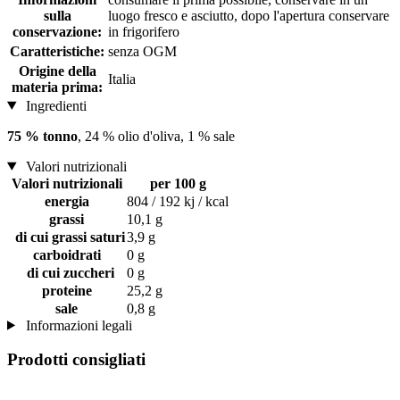
sulla
luogo fresco e asciutto, dopo l'apertura conservare
conservazione:
in frigorifero
Caratteristiche:
senza OGM
Origine della
Italia
materia prima:
Ingredienti
75 % tonno
, 24 % olio d'oliva, 1 % sale
Valori nutrizionali
Valori nutrizionali
per 100 g
energia
804 / 192 kj / kcal
grassi
10,1 g
di cui grassi saturi
3,9 g
carboidrati
0 g
di cui zuccheri
0 g
proteine
25,2 g
sale
0,8 g
Informazioni legali
Prodotti consigliati