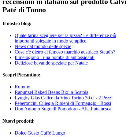
recensioni in italiano sul prodotto Calvi
Paté di Tonno
Il nostro blog:
Quale farina scegliere per la pizza? Le differenze più
importanti spiegate in modo semplice.
News dal mondo delle spezie
Cosa c'è dietro al famoso marchio austriaco Staud's?
Il melograno - una bomba di antiossidanti
Deliziose bevande speziate per Natale
Scopri Piccantino:
Rummo
Rapunzel Baked Beans Bio in Scatola
Lyngby Glas Calice da Vino Torino 30 cl - 2 Pezzi
Peperoncini Ciliegia Ripieni di Formaggio - Rossi
Don Antonio Sugo di Pomodoro - Alla Puttanesca
Nuovi prodotti:
Dolce Gusto Caffè Lungo