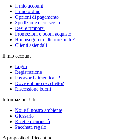
Il mio account
Il mio ordine
Opzioni di pagamento
Spedizione e consegna
Resi e rimborsi
Promozioni e buoni acquisto
Hai bisogno di ulteriore aiuto?
Clienti aziendali
Il mio account
Login
Registrazione
Password dimenticata?
Dove è il mio pacchetto?
Riscossione buoni
Informazioni Utili
Noi e il nostro ambiente
Glossario
Ricette e curiosità
Pacchetti regalo
A proposito di Piccantino