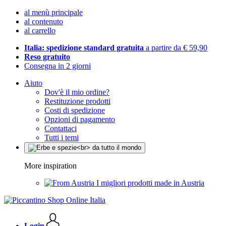
al menù principale
al contenuto
al carrello
Italia: spedizione standard gratuita
a partire da € 59,90
Reso gratuito
Consegna in 2 giorni
Aiuto
Dov'è il mio ordine?
Restituzione prodotti
Costi di spedizione
Opzioni di pagamento
Contattaci
Tutti i temi
More inspiration
I migliori prodotti made in Austria
Login