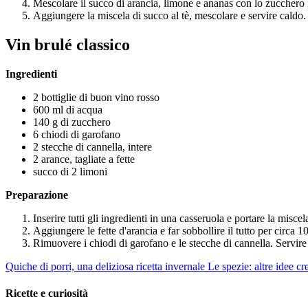
Mescolare il succo di arancia, limone e ananas con lo zucchero 
Aggiungere la miscela di succo al tè, mescolare e servire caldo.
Vin brulé classico
Ingredienti
2 bottiglie di buon vino rosso
600 ml di acqua
140 g di zucchero
6 chiodi di garofano
2 stecche di cannella, intere
2 arance, tagliate a fette
succo di 2 limoni
Preparazione
Inserire tutti gli ingredienti in una casseruola e portare la miscel
Aggiungere le fette d'arancia e far sobbollire il tutto per circa 1
Rimuovere i chiodi di garofano e le stecche di cannella. Servire
Quiche di porri, una deliziosa ricetta invernale
Le spezie: altre idee cr
Ricette e curiosità