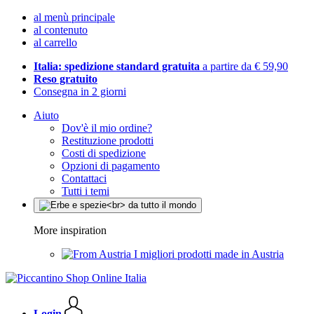
al menù principale
al contenuto
al carrello
Italia: spedizione standard gratuita
a partire da € 59,90
Reso gratuito
Consegna in 2 giorni
Aiuto
Dov'è il mio ordine?
Restituzione prodotti
Costi di spedizione
Opzioni di pagamento
Contattaci
Tutti i temi
More inspiration
I migliori prodotti made in Austria
Login