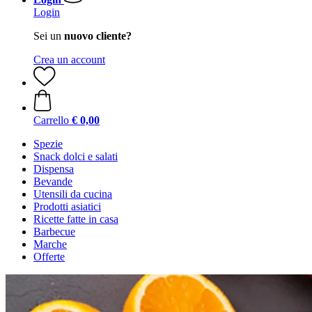
Login
Sei un
nuovo cliente?
Crea un account
Carrello
€ 0,00
Spezie
Snack dolci e salati
Dispensa
Bevande
Utensili da cucina
Prodotti asiatici
Ricette fatte in casa
Barbecue
Marche
Offerte