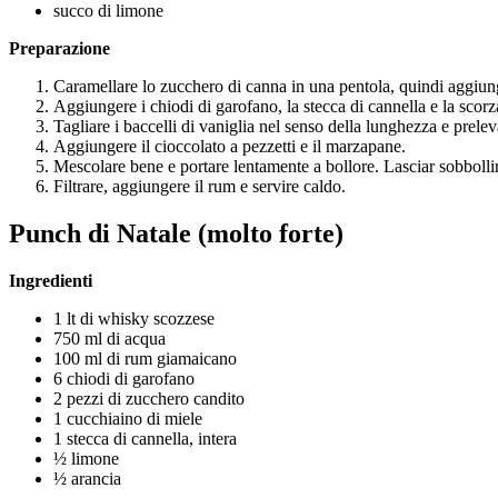
succo di limone
Preparazione
Caramellare lo zucchero di canna in una pentola, quindi aggiunger
Aggiungere i chiodi di garofano, la stecca di cannella e la scorz
Tagliare i baccelli di vaniglia nel senso della lunghezza e prele
Aggiungere il cioccolato a pezzetti e il marzapane.
Mescolare bene e portare lentamente a bollore. Lasciar sobbolli
Filtrare, aggiungere il rum e servire caldo.
Punch di Natale (molto forte)
Ingredienti
1 lt di whisky scozzese
750 ml di acqua
100 ml di rum giamaicano
6 chiodi di garofano
2 pezzi di zucchero candito
1 cucchiaino di miele
1 stecca di cannella, intera
½ limone
½ arancia