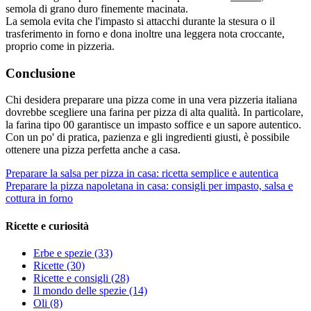
semola di grano duro finemente macinata.
La semola evita che l'impasto si attacchi durante la stesura o il
trasferimento in forno e dona inoltre una leggera nota croccante,
proprio come in pizzeria.
Conclusione
Chi desidera preparare una pizza come in una vera pizzeria italiana
dovrebbe scegliere una farina per pizza di alta qualità. In particolare,
la farina tipo 00 garantisce un impasto soffice e un sapore autentico.
Con un po' di pratica, pazienza e gli ingredienti giusti, è possibile
ottenere una pizza perfetta anche a casa.
Preparare la salsa per pizza in casa: ricetta semplice e autentica
Preparare la pizza napoletana in casa: consigli per impasto, salsa e
cottura in forno
Ricette e curiosità
Erbe e spezie
(33)
Ricette
(30)
Ricette e consigli
(28)
Il mondo delle spezie
(14)
Oli
(8)