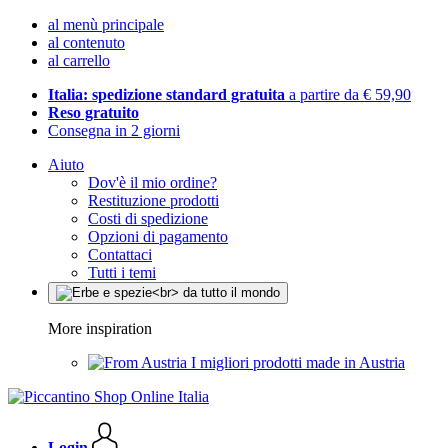
al menù principale
al contenuto
al carrello
Italia: spedizione standard gratuita
a partire da € 59,90
Reso gratuito
Consegna in 2 giorni
Aiuto
Dov'è il mio ordine?
Restituzione prodotti
Costi di spedizione
Opzioni di pagamento
Contattaci
Tutti i temi
More inspiration
I migliori prodotti made in Austria
Login