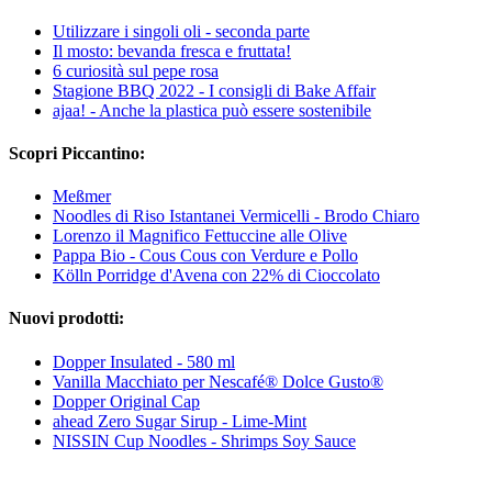
Utilizzare i singoli oli - seconda parte
Il mosto: bevanda fresca e fruttata!
6 curiosità sul pepe rosa
Stagione BBQ 2022 - I consigli di Bake Affair
ajaa! - Anche la plastica può essere sostenibile
Scopri Piccantino:
Meßmer
Noodles di Riso Istantanei Vermicelli - Brodo Chiaro
Lorenzo il Magnifico Fettuccine alle Olive
Pappa Bio - Cous Cous con Verdure e Pollo
Kölln Porridge d'Avena con 22% di Cioccolato
Nuovi prodotti:
Dopper Insulated - 580 ml
Vanilla Macchiato per Nescafé® Dolce Gusto®
Dopper Original Cap
ahead Zero Sugar Sirup - Lime-Mint
NISSIN Cup Noodles - Shrimps Soy Sauce