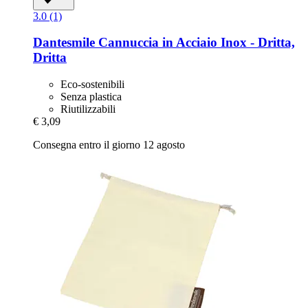
3.0 (1)
Dantesmile
Cannuccia in Acciaio Inox -​ Dritta,
Dritta
Eco-sostenibili
Senza plastica
Riutilizzabili
€ 3,09
Consegna entro il giorno 12 agosto