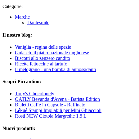
Categorie:
Marche
Dantesmile
Il nostro blog:
Vaniglia - regina delle spezie
Gulasch, il piatto nazionale ungherese
Biscotti allo zenzero candito
Ricetta fettuccine al tartufo
Il melograno - una bomba di antiossidanti
Scopri Piccantino:
Tony's Chocolonely
OATLY Bevanda d'Avena - Barista Edition
Bialetti Caffè in Capsule - Raffinato
Lékué Stampi Impilabili per Mini Ghiaccioli
Rosti NEW Ciotola Margrethe 1,5 L
Nuovi prodotti: