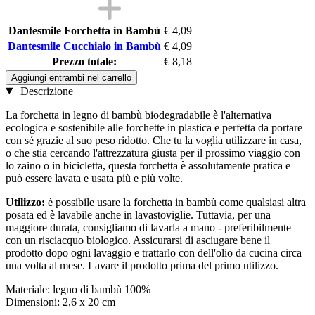
Dantesmile Forchetta in Bambù
€ 4,09
Dantesmile Cucchiaio in Bambù
€ 4,09
Prezzo totale:
€ 8,18
Aggiungi entrambi nel carrello
Descrizione
La forchetta in legno di bambù biodegradabile è l'alternativa
ecologica e sostenibile alle forchette in plastica e perfetta da portare
con sé grazie al suo peso ridotto. Che tu la voglia utilizzare in casa,
o che stia cercando l'attrezzatura giusta per il prossimo viaggio con
lo zaino o in bicicletta, questa forchetta è assolutamente pratica e
può essere lavata e usata più e più volte.
Utilizzo:
è possibile usare la forchetta in bambù come qualsiasi altra
posata ed è lavabile anche in lavastoviglie. Tuttavia, per una
maggiore durata, consigliamo di lavarla a mano - preferibilmente
con un risciacquo biologico. Assicurarsi di asciugare bene il
prodotto dopo ogni lavaggio e trattarlo con dell'olio da cucina circa
una volta al mese. Lavare il prodotto prima del primo utilizzo.
Materiale: legno di bambù 100%
Dimensioni: 2,6 x 20 cm