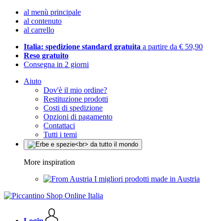
al menù principale
al contenuto
al carrello
Italia: spedizione standard gratuita
a partire da € 59,90
Reso gratuito
Consegna in 2 giorni
Aiuto
Dov'è il mio ordine?
Restituzione prodotti
Costi di spedizione
Opzioni di pagamento
Contattaci
Tutti i temi
More inspiration
I migliori prodotti made in Austria
Login