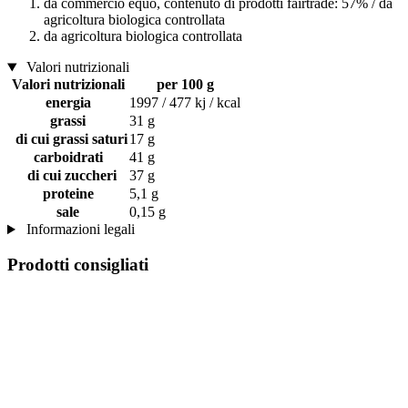
da commercio equo, contenuto di prodotti fairtrade: 57% / da
agricoltura biologica controllata
da agricoltura biologica controllata
Valori nutrizionali
Valori nutrizionali
per 100 g
energia
1997 / 477 kj / kcal
grassi
31 g
di cui grassi saturi
17 g
carboidrati
41 g
di cui zuccheri
37 g
proteine
5,1 g
sale
0,15 g
Informazioni legali
Prodotti consigliati