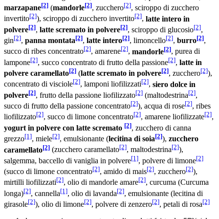
[2]
[2]
[2]
marzapane
(
mandorle
, zucchero
, sciroppo di zucchero
[2]
[2]
invertito
), sciroppo di zucchero invertito
,
latte intero in
[2]
[2]
[2]
polvere
,
latte scremato in polvere
, sciroppo di glucosio
,
[2]
[2]
[2]
[2]
[2]
gin
,
panna montata
,
latte intero
, limoncello
,
burro
,
[2]
[2]
[2]
succo di ribes concentrato
, amarene
,
mandorle
, purea di
[2]
[2]
lampone
, succo concentrato di frutto della passione
,
latte in
[2]
[2]
[2]
polvere caramellato
(
latte scremato in polvere
, zucchero
),
[2]
[2]
concentrato di visciole
, lamponi liofilizzati
,
siero dolce in
[2]
[2]
[2]
polvere
, frutto della passione liofilizzato
(maltodestrina
,
[2]
[2]
succo di frutto della passione concentrato
), acqua di rose
, ribes
[2]
[2]
[2]
liofilizzato
, succo di limone concentrato
, amarene liofilizzate
,
[2]
yogurt in polvere con latte scremato
, zucchero di canna
[1]
[2]
[2]
grezzo
, miele
, emulsionante (
lecitina di soia
),
zucchero
[2]
[2]
[2]
caramellato
(zucchero caramellato
, maltodestrina
),
[1]
[2]
salgemma, baccello di vaniglia in polvere
, polvere di limone
[2]
[2]
[2]
(succo di limone concentrato
, amido di mais
, zucchero
),
[2]
[2]
mirtilli liofilizzati
, olio di mandorle amare
, curcuma (Curcuma
[2]
[1]
[2]
longa)
, cannella
, olio di lavanda
, emulsionante (lecitina di
[2]
[2]
[2]
[2]
girasole
), olio di limone
, polvere di zenzero
, petali di rosa