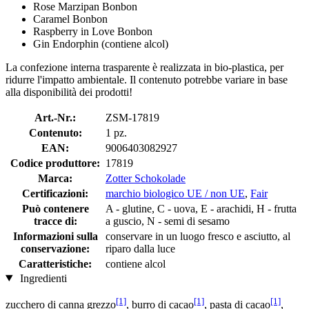
Rose Marzipan Bonbon
Caramel Bonbon
Raspberry in Love Bonbon
Gin Endorphin (contiene alcol)
La confezione interna trasparente è realizzata in bio-plastica, per
ridurre l'impatto ambientale. Il contenuto potrebbe variare in base
alla disponibilità dei prodotti!
Art.-Nr.:
ZSM-17819
Contenuto:
1 pz.
EAN:
9006403082927
Codice produttore:
17819
Marca:
Zotter Schokolade
Certificazioni:
marchio biologico UE / non UE
,
Fair
Può contenere
A - glutine, C - uova, E - arachidi, H - frutta
tracce di:
a guscio, N - semi di sesamo
Informazioni sulla
conservare in un luogo fresco e asciutto, al
conservazione:
riparo dalla luce
Caratteristiche:
contiene alcol
Ingredienti
[1]
[1]
[1]
zucchero di canna grezzo
, burro di cacao
, pasta di cacao
,