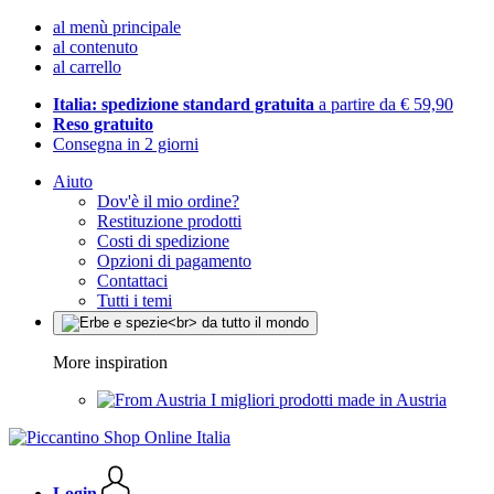
al menù principale
al contenuto
al carrello
Italia: spedizione standard gratuita
a partire da € 59,90
Reso gratuito
Consegna in 2 giorni
Aiuto
Dov'è il mio ordine?
Restituzione prodotti
Costi di spedizione
Opzioni di pagamento
Contattaci
Tutti i temi
More inspiration
I migliori prodotti made in Austria
Login