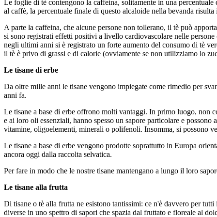
Le foglie di tè contengono la caffeina, solitamente in una percentuale d
al caffè, la percentuale finale di questo alcaloide nella bevanda risulta 
A parte la caffeina, che alcune persone non tollerano, il tè può apportar
si sono registrati effetti positivi a livello cardiovascolare nelle pers
negli ultimi anni si è registrato un forte aumento del consumo di tè verd
il tè è privo di grassi e di calorie (ovviamente se non utilizziamo lo zu
Le tisane di erbe
Da oltre mille anni le tisane vengono impiegate come rimedio per svariat
anni fa.
Le tisane a base di erbe offrono molti vantaggi. In primo luogo, non c
e ai loro oli essenziali, hanno spesso un sapore particolare e possono
vitamine, oligoelementi, minerali o polifenoli. Insomma, si possono ver
Le tisane a base di erbe vengono prodotte ​​soprattutto in Europa orie
ancora oggi dalla raccolta selvatica.
Per fare in modo che le nostre tisane mantengano a lungo il loro sapore
Le tisane alla frutta
Di tisane o tè alla frutta ne esistono tantissimi: ce n'è davvero per tutt
diverse in uno spettro di sapori che spazia dal fruttato e floreale al dol