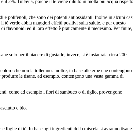
 il 2%. Tuttavia, poiché il tè viene diluito in molta più acqua rispetto
i e polifenoli, che sono dei potenti antiossidanti. Inoltre in alcuni casi
l tè verde abbia maggiori effetti positivi sulla salute, e per questo
 di flavonoidi ed il loro effetto è praticamente il medesimo. Per finire,
ne solo per il piacere di gustarle, invece, si è instaurata circa 200
oloro che non la tollerano. Inoltre, in base alle erbe che contengono
 per produrre le tisane, ad esempio, contengono una vasta gamma di
enti, come ad esempio i fiori di sambuco o di tiglio, provengono
asciutto e bio.
 e foglie di tè. In base agli ingredienti della miscela si avranno tisane