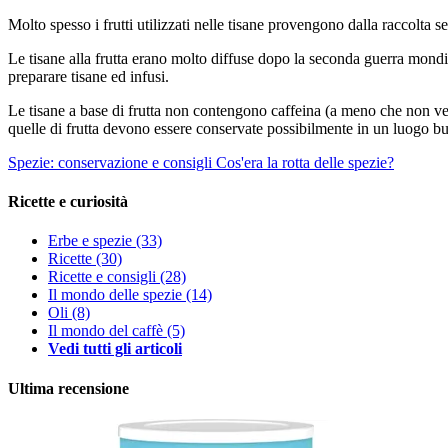
Molto spesso i frutti utilizzati nelle tisane provengono dalla raccolt
Le tisane alla frutta erano molto diffuse dopo la seconda guerra mondia
preparare tisane ed infusi.
Le tisane a base di frutta non contengono caffeina (a meno che non ven
quelle di frutta devono essere conservate possibilmente in un luogo bui
Spezie: conservazione e consigli
Cos'era la rotta delle spezie?
Ricette e curiosità
Erbe e spezie
(33)
Ricette
(30)
Ricette e consigli
(28)
Il mondo delle spezie
(14)
Oli
(8)
Il mondo del caffè
(5)
Vedi tutti gli articoli
Ultima recensione