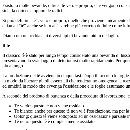
Esistono molte bevande, oltre al tè vero e proprio, che vengono consumat
steli, la corteccia oppure le radici.
Si può definire "tè", vero e proprio, quello che proviene unicamente d
chiamati "tè" anche se in realtà sarebbe più corretto definire come infu
Diamo ora un'occhiata ai diversi tipi di bevande più in dettaglio.
Il tè
Il classico tè è stato per lungo tempo considerato una bevanda di lusso,
presentavano lo svantaggio di deteriorarsi molto rapidamente. Per que
più a lungo.
La produzione del tè avviene in cinque fasi. Dopo il raccolto le fogli
in modo da liberare gli oli essenziali che renderanno omogenea la reaz
ed umidità in modo che avvenga l'ossidazione e le foglie assumano un co
A seconda del prodotto di partenza e dalla procedura di lavorazione, esi
Tè verde: questo tè non viene ossidato
Tè bianco: anche per questo tè non vi è l'ossidazione, ma per la
Oolong: questo tè viene sottoposto ad un'ossidazione parziale in
Tè nero: questo tè è completamente ossidato