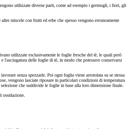
ngono utilizzate diverse parti, come ad esempio i germogli, i fiori, gli
he altre miscele con frutti ed erbe che spesso vengono erroneamente
vano utilizzate esclusivamente le foglie fresche del tè, le quali però
 l'asciugatura delle foglie di tè, in modo che potessero conservarsi
avorare senza spezzarle. Poi ogni foglia viene arrotolata su se stessa
se, vengono lasciate riposare in particolari condizioni di temperatura
 selezione che suddivide le foglie in base alla loro dimensione finale.
di ossidazione.