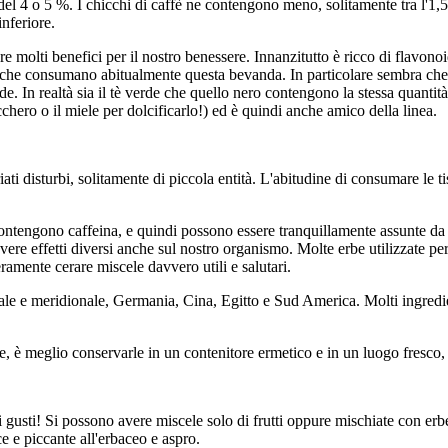
el 4 o 5 %. I chicchi di caffè ne contengono meno, solitamente tra l'1,5 e
inferiore.
e molti benefici per il nostro benessere. Innanzitutto è ricco di flavonoid
one che consumano abitualmente questa bevanda. In particolare sembra che i
e. In realtà sia il tè verde che quello nero contengono la stessa quantità
cchero o il miele per dolcificarlo!) ed è quindi anche amico della linea.
i disturbi, solitamente di piccola entità. L'abitudine di consumare le tisa
ontengono caffeina, e quindi possono essere tranquillamente assunte da c
 avere effetti diversi anche sul nostro organismo. Molte erbe utilizzate
amente cerare miscele davvero utili e salutari.
ntale e meridionale, Germania, Cina, Egitto e Sud America. Molti ingredi
, è meglio conservarle in un contenitore ermetico e in un luogo fresco, 
i i gusti! Si possono avere miscele solo di frutti oppure mischiate con erbe
ce e piccante all'erbaceo e aspro.