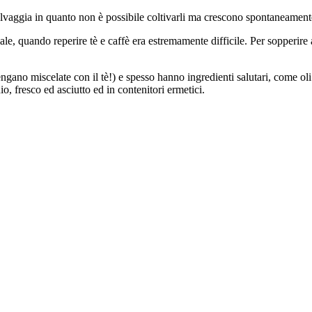
a selvaggia in quanto non è possibile coltivarli ma crescono spontaneamen
le, quando reperire tè e caffè era estremamente difficile. Per sopperire 
gano miscelate con il tè!) e spesso hanno ingredienti salutari, come oli 
o, fresco ed asciutto ed in contenitori ermetici.