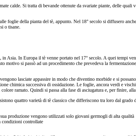
e calde. Si tratta di bevande ottenute da svariate piante, delle quali ve
alle foglie della pianta del tè, appunto. Nel 18° secolo si diffusero anc
si o tisane.
 in Asia. In Europa il tè venne portato nel 17° secolo. A quei tempi veni
sto motivo si passò ad un procedimento che prevedeva la fermentazione e
e vengono lasciate appassire in modo che diventino morbide e si possano l
ione chimica successiva di ossidazione. Le foglie, ancora verdi e vischio
lore ramato. Quindi si passa alla fase di asciugatura e, per finire, alla
stono quattro varietà di tè classico che differiscono tra loro dal grado 
 sua produzione vengono utilizzati solo giovani germogli di alta qualità
 condizioni controllate