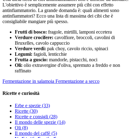
L'obiettivo è semplicemente assumere più cibi con effetto
antinfiammatorio. La grande domanda è: quali alimenti sono
antinfiammatori? Ecco una lista di massima dei cibi che è
consigliabile mangiare più spesso.
Frutti di bosco:
fragole, mirtilli, lamponi eccetera
Verdure crocifere:
cavolfiore, broccoli, cavolini di
Bruxelles, cavolo cappuccio
Verdure verdi:
pak choy, cavolo riccio, spinaci
Legumi:
fagioli, lenticchie
Frutta a guscio:
mandorle, pistacchi, noci
Oli:
olio extravergine d'oliva, spremuto a freddo e non
raffinato
Fermentazione in salamoia
Fermentazione a secco
Ricette e curiosità
Erbe e spezie
(33)
Ricette
(30)
Ricette e consigli
(28)
Il mondo delle spezie
(14)
Oli
(8)
Il mondo del caffè
(5)