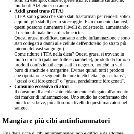
sono ad esempio: diabete, ipertensione, malattie cardiache,
morbo di Alzheimer o cancro.
Acidi grassi trans (TFA)
I TFA sono grassi che sono stati trasformati per renderli solidi
e quindi più stabili per lo stoccaggio. Estremamente dannosi,
questi possono aumentare i livelli di colesterolo, aumentando
il rischio di malattie cardiache e ictus.
Questi grassi modificati causano anche infiammazione e sono
stati collegati a danni alle cellule dell'endotelio (lo strato più
interno dei vasi sanguigni).
Come ridurre i TFA nella dieta? Questi grassi si trovano in
molti cibi fritti (patatine fritte e ciambelle), prodotti da forno o
prodotti confezionati acquistati in negozio, nonché in vari
burri di arachide e margarine. Evitare quindi tutti i prodotti
che riportano le seguenti diciture in etichetta: "grassi trans",
"grassi o oli idrogenati" o "grassi parzialmente idrogenati".
Consumo eccessivo di alcol
Il consumo di alcol è stato chiaramente collegato all'aumento
dei marker di infiammazione. Uno studio ha confermato che
più alcol si beve, più alti sono i livelli di questi marcatori nel
sangue.
Mangiare più cibi antinfiammatori
Una dieta ricca di cibi antinfiammatori non è difficile da adottare.