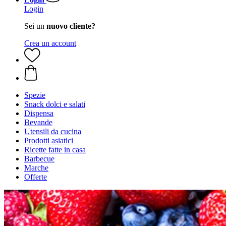
Login
Sei un
nuovo cliente?
Crea un account
Spezie
Snack dolci e salati
Dispensa
Bevande
Utensili da cucina
Prodotti asiatici
Ricette fatte in casa
Barbecue
Marche
Offerte