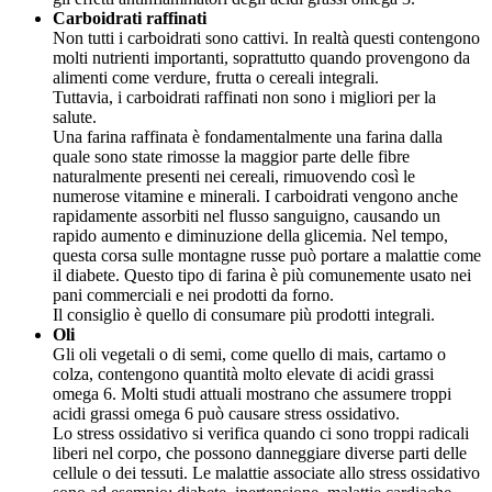
Carboidrati raffinati
Non tutti i carboidrati sono cattivi. In realtà questi contengono
molti nutrienti importanti, soprattutto quando provengono da
alimenti come verdure, frutta o cereali integrali.
Tuttavia, i carboidrati raffinati non sono i migliori per la
salute.
Una farina raffinata è fondamentalmente una farina dalla
quale sono state rimosse la maggior parte delle fibre
naturalmente presenti nei cereali, rimuovendo così le
numerose vitamine e minerali. I carboidrati vengono anche
rapidamente assorbiti nel flusso sanguigno, causando un
rapido aumento e diminuzione della glicemia. Nel tempo,
questa corsa sulle montagne russe può portare a malattie come
il diabete. Questo tipo di farina è più comunemente usato nei
pani commerciali e nei prodotti da forno.
Il consiglio è quello di consumare più prodotti integrali.
Oli
Gli oli vegetali o di semi, come quello di mais, cartamo o
colza, contengono quantità molto elevate di acidi grassi
omega 6. Molti studi attuali mostrano che assumere troppi
acidi grassi omega 6 può causare stress ossidativo.
Lo stress ossidativo si verifica quando ci sono troppi radicali
liberi nel corpo, che possono danneggiare diverse parti delle
cellule o dei tessuti. Le malattie associate allo stress ossidativo