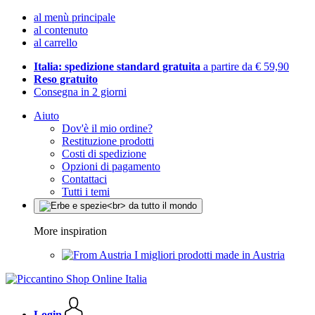
al menù principale
al contenuto
al carrello
Italia: spedizione standard gratuita
a partire da € 59,90
Reso gratuito
Consegna in 2 giorni
Aiuto
Dov'è il mio ordine?
Restituzione prodotti
Costi di spedizione
Opzioni di pagamento
Contattaci
Tutti i temi
More inspiration
I migliori prodotti made in Austria
Login