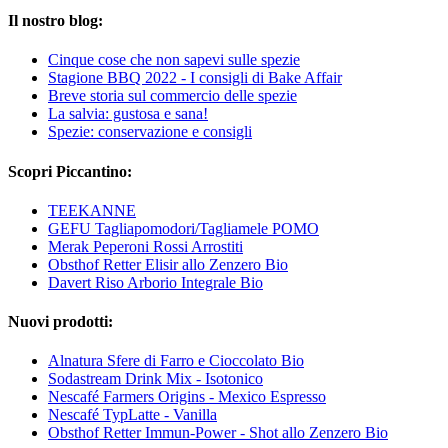
Il nostro blog:
Cinque cose che non sapevi sulle spezie
Stagione BBQ 2022 - I consigli di Bake Affair
Breve storia sul commercio delle spezie
La salvia: gustosa e sana!
Spezie: conservazione e consigli
Scopri Piccantino:
TEEKANNE
GEFU Tagliapomodori/Tagliamele POMO
Merak Peperoni Rossi Arrostiti
Obsthof Retter Elisir allo Zenzero Bio
Davert Riso Arborio Integrale Bio
Nuovi prodotti:
Alnatura Sfere di Farro e Cioccolato Bio
Sodastream Drink Mix - Isotonico
Nescafé Farmers Origins - Mexico Espresso
Nescafé TypLatte - Vanilla
Obsthof Retter Immun-Power - Shot allo Zenzero Bio