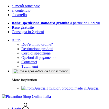
al menù principale
al contenuto
al carrello
Italia: spedizione standard gratuita
a partire da € 59,90
Reso gratuito
Consegna in 2 giorni
Aiuto
Dov'è il mio ordine?
Restituzione prodotti
Costi di spedizione
Opzioni di pagamento
Contattaci
Tutti i temi
More inspiration
I migliori prodotti made in Austria
Login