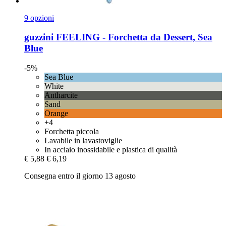
9 opzioni
guzzini
FEELING -​ Forchetta da Dessert, Sea
Blue
-5%
Sea Blue
White
Antharcite
Sand
Orange
+4
Forchetta piccola
Lavabile in lavastoviglie
In acciaio inossidabile e plastica di qualità
€ 5,88
€ 6,19
Consegna entro il giorno 13 agosto