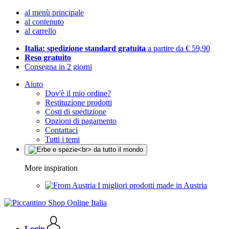
al menù principale
al contenuto
al carrello
Italia: spedizione standard gratuita
a partire da € 59,90
Reso gratuito
Consegna in 2 giorni
Aiuto
Dov'è il mio ordine?
Restituzione prodotti
Costi di spedizione
Opzioni di pagamento
Contattaci
Tutti i temi
More inspiration
I migliori prodotti made in Austria
Login