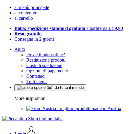
al menù principale
al contenuto
al carrello
Italia: spedizione standard gratuita
a partire da € 59,90
Reso gratuito
Consegna in 2 giorni
Aiuto
Dov'è il mio ordine?
Restituzione prodotti
Costi di spedizione
Opzioni di pagamento
Contattaci
Tutti i temi
More inspiration
I migliori prodotti made in Austria
Login