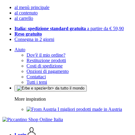
al menù principale
al contenuto
al carrello
Italia: spedizione standard gratuita
a partire da € 59,90
Reso gratuito
Consegna in 2 giorni
Aiuto
Dov'è il mio ordine?
Restituzione prodotti
Costi di spedizione
Opzioni di pagamento
Contattaci
Tutti i temi
More inspiration
I migliori prodotti made in Austria
Login