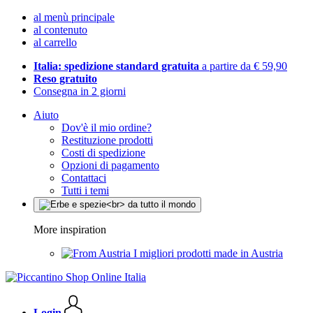
al menù principale
al contenuto
al carrello
Italia: spedizione standard gratuita
a partire da € 59,90
Reso gratuito
Consegna in 2 giorni
Aiuto
Dov'è il mio ordine?
Restituzione prodotti
Costi di spedizione
Opzioni di pagamento
Contattaci
Tutti i temi
More inspiration
I migliori prodotti made in Austria
Login