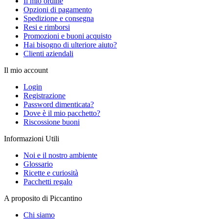
Il mio ordine
Opzioni di pagamento
Spedizione e consegna
Resi e rimborsi
Promozioni e buoni acquisto
Hai bisogno di ulteriore aiuto?
Clienti aziendali
Il mio account
Login
Registrazione
Password dimenticata?
Dove è il mio pacchetto?
Riscossione buoni
Informazioni Utili
Noi e il nostro ambiente
Glossario
Ricette e curiosità
Pacchetti regalo
A proposito di Piccantino
Chi siamo