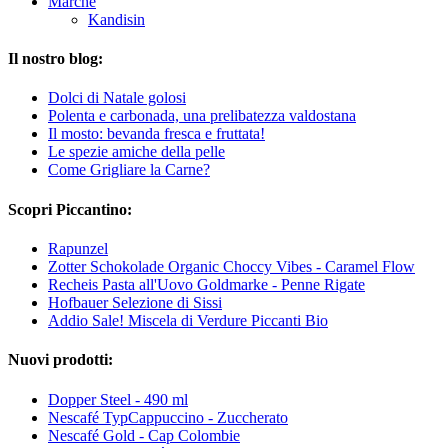
Marche
Kandisin
Il nostro blog:
Dolci di Natale golosi
Polenta e carbonada, una prelibatezza valdostana
Il mosto: bevanda fresca e fruttata!
Le spezie amiche della pelle
Come Grigliare la Carne?
Scopri Piccantino:
Rapunzel
Zotter Schokolade Organic Choccy Vibes - Caramel Flow
Recheis Pasta all'Uovo Goldmarke - Penne Rigate
Hofbauer Selezione di Sissi
Addio Sale! Miscela di Verdure Piccanti Bio
Nuovi prodotti:
Dopper Steel - 490 ml
Nescafé TypCappuccino - Zuccherato
Nescafé Gold - Cap Colombie