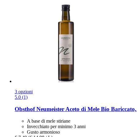
3 opzioni
5.0 (1)
Obsthof Neumeister
Aceto di Mele Bio Bariccato,
A base di mele stiriane
Invecchiato per minimo 3 anni
Gusto armonioso