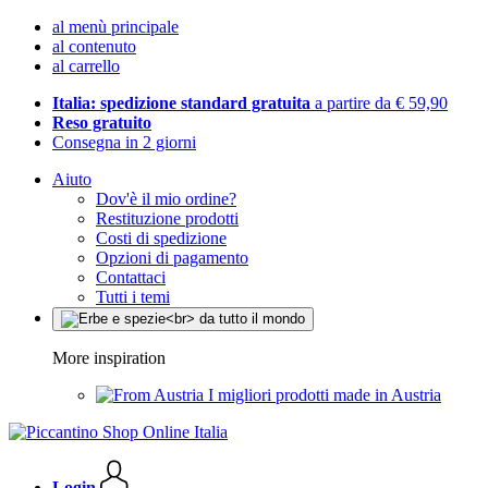
al menù principale
al contenuto
al carrello
Italia: spedizione standard gratuita
a partire da € 59,90
Reso gratuito
Consegna in 2 giorni
Aiuto
Dov'è il mio ordine?
Restituzione prodotti
Costi di spedizione
Opzioni di pagamento
Contattaci
Tutti i temi
More inspiration
I migliori prodotti made in Austria
Login