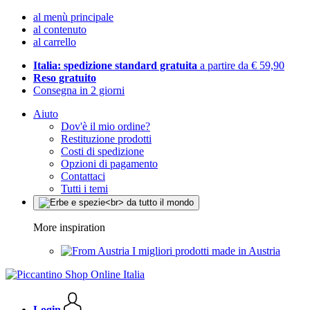
al menù principale
al contenuto
al carrello
Italia: spedizione standard gratuita
a partire da € 59,90
Reso gratuito
Consegna in 2 giorni
Aiuto
Dov'è il mio ordine?
Restituzione prodotti
Costi di spedizione
Opzioni di pagamento
Contattaci
Tutti i temi
More inspiration
I migliori prodotti made in Austria
Login