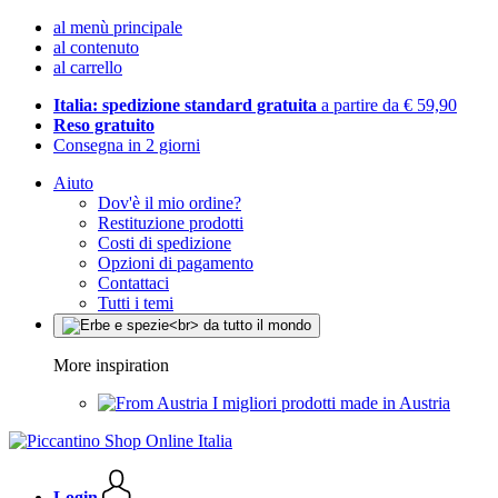
al menù principale
al contenuto
al carrello
Italia: spedizione standard gratuita
a partire da € 59,90
Reso gratuito
Consegna in 2 giorni
Aiuto
Dov'è il mio ordine?
Restituzione prodotti
Costi di spedizione
Opzioni di pagamento
Contattaci
Tutti i temi
More inspiration
I migliori prodotti made in Austria
Login