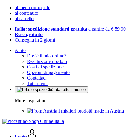
al menù principale
al contenuto
al carrello
Italia: spedizione standard gratuita
a partire da € 59,90
Reso gratuito
Consegna in 2 giorni
Aiuto
Dov'è il mio ordine?
Restituzione prodotti
Costi di spedizione
Opzioni di pagamento
Contattaci
Tutti i temi
More inspiration
I migliori prodotti made in Austria
Login