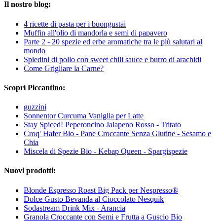
Il nostro blog:
4 ricette di pasta per i buongustai
Muffin all'olio di mandorla e semi di papavero
Parte 2 - 20 spezie ed erbe aromatiche tra le più salutari al
mondo
Spiedini di pollo con sweet chili sauce e burro di arachidi
Come Grigliare la Carne?
Scopri Piccantino:
guzzini
Sonnentor Curcuma Vaniglia per Latte
Stay Spiced! Peperoncino Jalapeno Rosso - Tritato
Croq' Hafer Bio - Pane Croccante Senza Glutine - Sesamo e
Chia
Miscela di Spezie Bio - Kebap Queen - Spargispezie
Nuovi prodotti:
Blonde Espresso Roast Big Pack per Nespresso®
Dolce Gusto Bevanda al Cioccolato Nesquik
Sodastream Drink Mix - Arancia
Granola Croccante con Semi e Frutta a Guscio Bio