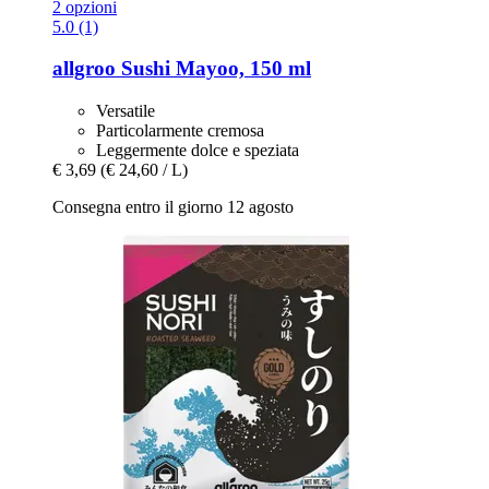
2 opzioni
5.0 (1)
allgroo
Sushi Mayoo, 150 ml
Versatile
Particolarmente cremosa
Leggermente dolce e speziata
€ 3,69
(€ 24,60 / L)
Consegna entro il giorno 12 agosto