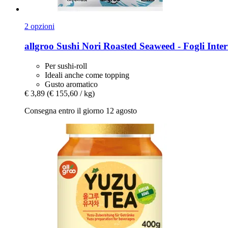
2 opzioni
allgroo
Sushi Nori Roasted Seaweed -​ Fogli Inter
Per sushi-roll
Ideali anche come topping
Gusto aromatico
€ 3,89
(€ 155,60 / kg)
Consegna entro il giorno 12 agosto