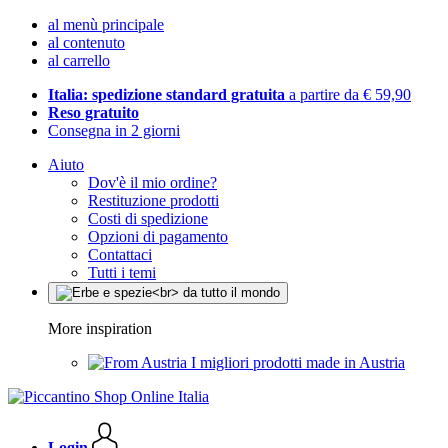
al menù principale
al contenuto
al carrello
Italia: spedizione standard gratuita
a partire da € 59,90
Reso gratuito
Consegna in 2 giorni
Aiuto
Dov'è il mio ordine?
Restituzione prodotti
Costi di spedizione
Opzioni di pagamento
Contattaci
Tutti i temi
More inspiration
I migliori prodotti made in Austria
Login