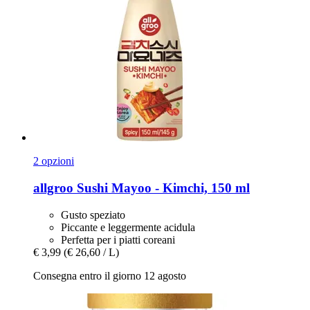
2 opzioni
allgroo
Sushi Mayoo -​ Kimchi, 150 ml
Gusto speziato
Piccante e leggermente acidula
Perfetta per i piatti coreani
€ 3,99
(€ 26,60 / L)
Consegna entro il giorno 12 agosto