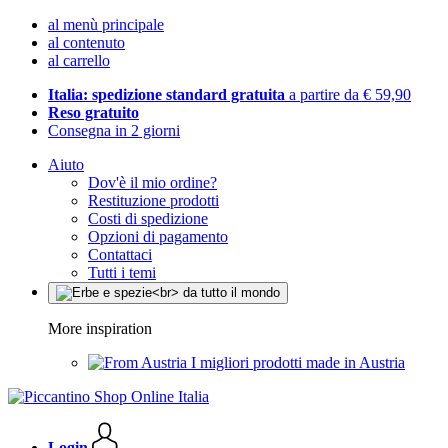
al menù principale
al contenuto
al carrello
Italia: spedizione standard gratuita
a partire da € 59,90
Reso gratuito
Consegna in 2 giorni
Aiuto
Dov'è il mio ordine?
Restituzione prodotti
Costi di spedizione
Opzioni di pagamento
Contattaci
Tutti i temi
More inspiration
I migliori prodotti made in Austria
Login