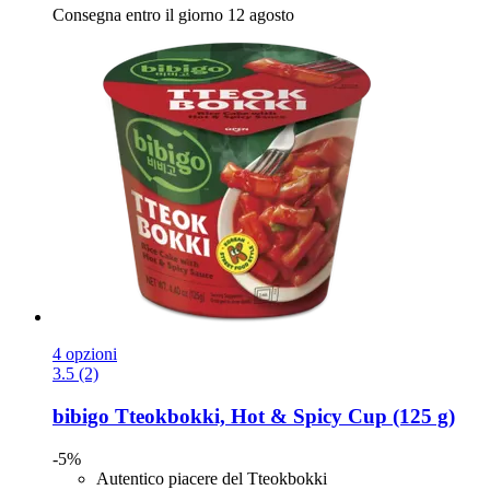
Consegna entro il giorno 12 agosto
4 opzioni
3.5 (2)
bibigo
Tteokbokki, Hot & Spicy Cup (125 g)
-5%
Autentico piacere del Tteokbokki