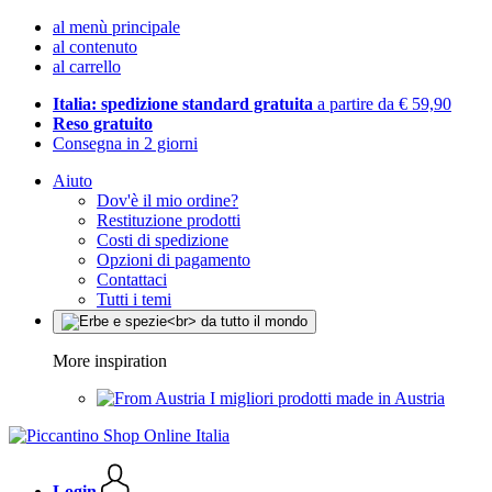
al menù principale
al contenuto
al carrello
Italia: spedizione standard gratuita
a partire da € 59,90
Reso gratuito
Consegna in 2 giorni
Aiuto
Dov'è il mio ordine?
Restituzione prodotti
Costi di spedizione
Opzioni di pagamento
Contattaci
Tutti i temi
More inspiration
I migliori prodotti made in Austria
Login