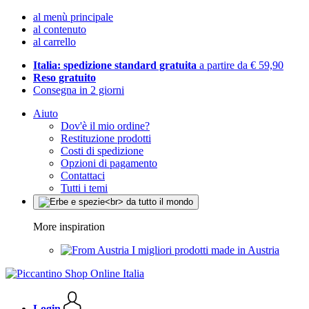
al menù principale
al contenuto
al carrello
Italia: spedizione standard gratuita
a partire da € 59,90
Reso gratuito
Consegna in 2 giorni
Aiuto
Dov'è il mio ordine?
Restituzione prodotti
Costi di spedizione
Opzioni di pagamento
Contattaci
Tutti i temi
More inspiration
I migliori prodotti made in Austria
Login