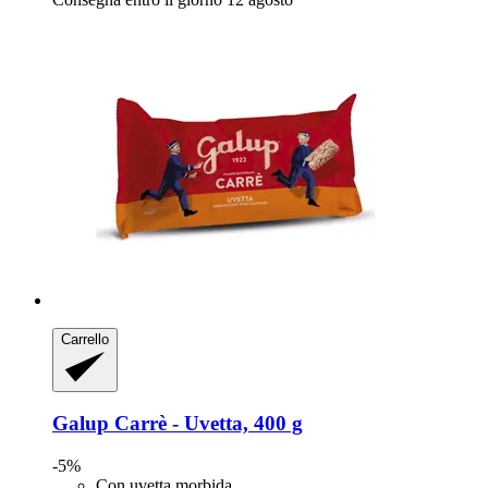
Carrello
Galup
Carrè -​ Uvetta, 400 g
-5%
Con uvetta morbida