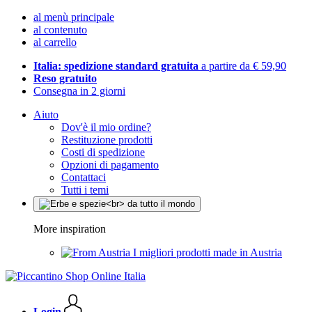
al menù principale
al contenuto
al carrello
Italia: spedizione standard gratuita
a partire da € 59,90
Reso gratuito
Consegna in 2 giorni
Aiuto
Dov'è il mio ordine?
Restituzione prodotti
Costi di spedizione
Opzioni di pagamento
Contattaci
Tutti i temi
More inspiration
I migliori prodotti made in Austria
Login