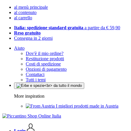
al menù principale
al contenuto
al carrello
Italia: spedizione standard gratuita
a partire da € 59,90
Reso gratuito
Consegna in 2 giorni
Aiuto
Dov'è il mio ordine?
Restituzione prodotti
Costi di spedizione
Opzioni di pagamento
Contattaci
Tutti i temi
More inspiration
I migliori prodotti made in Austria
Login