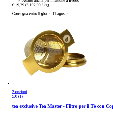
Adatto anche per infusione a freddo
€ 19,29
(€ 192,90 / kg)
Consegna entro il giorno 11 agosto
2 opzioni
5.0 (1)
tea exclusive
Tea Master -​ Filtro per il Tè con 