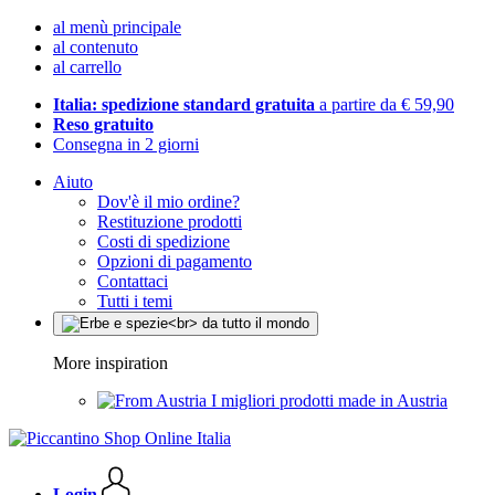
al menù principale
al contenuto
al carrello
Italia: spedizione standard gratuita
a partire da € 59,90
Reso gratuito
Consegna in 2 giorni
Aiuto
Dov'è il mio ordine?
Restituzione prodotti
Costi di spedizione
Opzioni di pagamento
Contattaci
Tutti i temi
More inspiration
I migliori prodotti made in Austria
Login