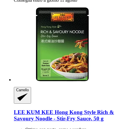
Consegna entro il giorno 11 agosto
Carrello
LEE KUM KEE
Hong Kong Style Rich &
Savoury Noodle -​ Stir-​Fry Sauce, 50 g