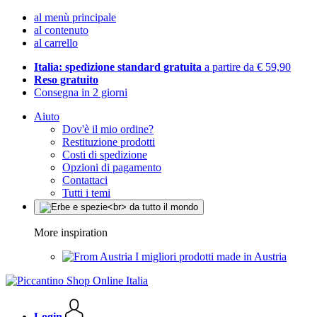
al menù principale
al contenuto
al carrello
Italia: spedizione standard gratuita
a partire da € 59,90
Reso gratuito
Consegna in 2 giorni
Aiuto
Dov'è il mio ordine?
Restituzione prodotti
Costi di spedizione
Opzioni di pagamento
Contattaci
Tutti i temi
More inspiration
I migliori prodotti made in Austria
Login