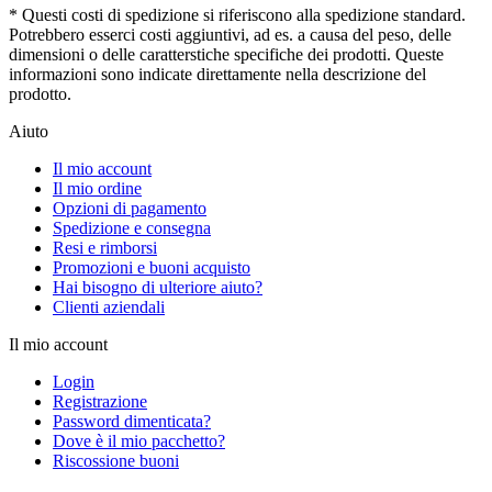
* Questi costi di spedizione si riferiscono alla spedizione standard.
Potrebbero esserci costi aggiuntivi, ad es. a causa del peso, delle
dimensioni o delle caratterstiche specifiche dei prodotti. Queste
informazioni sono indicate direttamente nella descrizione del
prodotto.
Aiuto
Il mio account
Il mio ordine
Opzioni di pagamento
Spedizione e consegna
Resi e rimborsi
Promozioni e buoni acquisto
Hai bisogno di ulteriore aiuto?
Clienti aziendali
Il mio account
Login
Registrazione
Password dimenticata?
Dove è il mio pacchetto?
Riscossione buoni