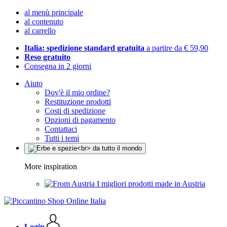
al menù principale
al contenuto
al carrello
Italia: spedizione standard gratuita
a partire da € 59,90
Reso gratuito
Consegna in 2 giorni
Aiuto
Dov'è il mio ordine?
Restituzione prodotti
Costi di spedizione
Opzioni di pagamento
Contattaci
Tutti i temi
More inspiration
I migliori prodotti made in Austria
Login