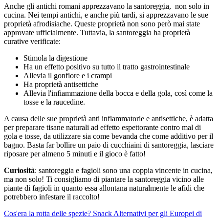
Anche gli antichi romani apprezzavano la santoreggia, non solo in
cucina. Nei tempi antichi, e anche più tardi, si apprezzavano le sue
proprietà afrodisiache. Queste proprietà non sono però mai state
approvate ufficialmente. Tuttavia, la santoreggia ha proprietà
curative verificate:
Stimola la digestione
Ha un effetto positivo su tutto il tratto gastrointestinale
Allevia il gonfiore e i crampi
Ha proprietà antisettiche
Allevia l'infiammazione della bocca e della gola, così come la
tosse e la raucedine.
A causa delle sue proprietà anti infiammatorie e antisettiche, è adatta
per preparare tisane naturali ad effetto espettorante contro mal di
gola e tosse, da utilizzare sia come bevanda che come additivo per il
bagno. Basta far bollire un paio di cucchiaini di santoreggia, lasciare
riposare per almeno 5 minuti e il gioco è fatto!
Curiosità
: santoreggia e fagioli sono una coppia vincente in cucina,
ma non solo! Ti consigliamo di piantare la santoreggia vicino alle
piante di fagioli in quanto essa allontana naturalmente le afidi che
potrebbero infestare il raccolto!
Cos'era la rotta delle spezie?
Snack Alternativi per gli Europei di