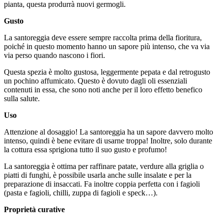
pianta, questa produrrà nuovi germogli.
Gusto
La santoreggia deve essere sempre raccolta prima della fioritura,
poiché in questo momento hanno un sapore più intenso, che va via
via perso quando nascono i fiori.
Questa spezia è molto gustosa, leggermente pepata e dal retrogusto
un pochino affumicato. Questo è dovuto dagli oli essenziali
contenuti in essa, che sono noti anche per il loro effetto benefico
sulla salute.
Uso
Attenzione al dosaggio! La santoreggia ha un sapore davvero molto
intenso, quindi è bene evitare di usarne troppa! Inoltre, solo durante
la cottura essa sprigiona tutto il suo gusto e profumo!
La santoreggia è ottima per raffinare patate, verdure alla griglia o
piatti di funghi, è possibile usarla anche sulle insalate e per la
preparazione di insaccati. Fa inoltre coppia perfetta con i fagioli
(pasta e fagioli, chilli, zuppa di fagioli e speck…).
Proprietà curative