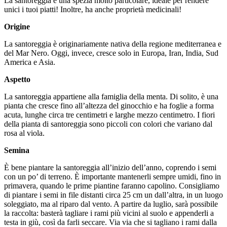
La santoreggia è una spezia molto particolare, ideale per rendere
unici i tuoi piatti! Inoltre, ha anche proprietà medicinali!
Origine
La santoreggia è originariamente nativa della regione mediterranea e
del Mar Nero. Oggi, invece, cresce solo in Europa, Iran, India, Sud
America e Asia.
Aspetto
La santoreggia appartiene alla famiglia della menta. Di solito, è una
pianta che cresce fino all’altezza del ginocchio e ha foglie a forma
acuta, lunghe circa tre centimetri e larghe mezzo centimetro. I fiori
della pianta di santoreggia sono piccoli con colori che variano dal
rosa al viola.
Semina
È bene piantare la santoreggia all’inizio dell’anno, coprendo i semi
con un po’ di terreno. È importante mantenerli sempre umidi, fino in
primavera, quando le prime piantine faranno capolino. Consigliamo
di piantare i semi in file distanti circa 25 cm un dall’altra, in un luogo
soleggiato, ma al riparo dal vento. A partire da luglio, sarà possibile
la raccolta: basterà tagliare i rami più vicini al suolo e appenderli a
testa in giù, così da farli seccare. Via via che si tagliano i rami dalla